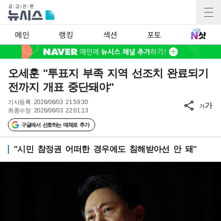
메인
랭킹
섹션
포토
오세훈 "투표지 부족 지역 선조치 완료되기
전까지 개표 중단돼야"
기사등록
2026/06/03 21:59:30
가
가
최종수정
2026/06/03 22:01:13
구글에서 선호하는 매체로 추가
"시민 참정권 어떠한 경우에도 침해받아선 안 돼"