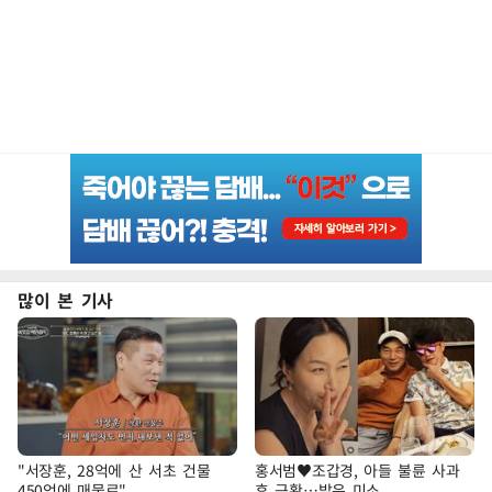
많이 본 기사
"서장훈, 28억에 산 서초 건물
홍서범♥조갑경, 아들 불륜 사과
450억에 매물로"
후 근황…밝은 미소