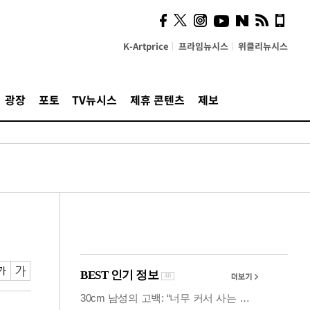
시, 스마트폰 액세서리에
NFC 더했다
K-Artprice
프라임뉴시스
위클리뉴시스
광장
포토
TV뉴시스
제휴 콘텐츠
제보