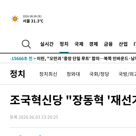
1시간 전 >
[속보]규제합리화위원회 부위원장에 김태유 서울대 공대 교
후임
-24131초 전 >
이강인, 폭염 속 AT마드리드 첫 훈련…80명 식사 대접까
2026.08.08 (토)
서울 31.3℃
-21270초 전 >
미 사업체 일자리, 7월에 2.3만개 순감하고 그 전 2개월 1
하향수정 (2보)
-20718초 전 >
[속보] 미 사업체, 일자리 7월에 2.3만 개 줄어…실업률은
↓
-16581초 전 >
[속보]이 대통령 "부동산 공급 기존 사고방식 매달리지 
실시간
정치
국제
경제
금융
산업
실천"
-15666초 전 >
이란, "오만과 '중앙 단일 루트' 합의…북쪽 인바운드·남
운드는 임시"
-7234초 전 >
"낮 기온 소폭 하락"…수도권 폭염중대경보, 폭염경보로 
-7198초 전 >
[속보]이 대통령, '호우피해' 안동·의성 관할 4개 면 특별
정치
정치최신
청와대
국회/정당
국방/외
포
-7161초 전 >
[단독]중수청 지원 검사들, 정원 초과 시 낮은 계급 임용…
갈 수도
-5132초 전 >
낮 최고 37도 찜통더위…곳곳 소나기·강원 많은 비[내일날
-3438초 전 >
SK하이닉스, 용인·청주 팹에 54조 투자…"AI 메모리 수요
조국혁신당 "장동혁 '재선거
응"
-294초 전 >
여자배구 이재영·이다영 자매, 아제르바이잔 투란VC 입단
7분 전 >
외국인 심판 성 접대 7경기 들여다보니…한국 축구 '5승 2무'
등록 2026.06.03 23:20:25
11분 전 >
[속보]코스닥, 2.86포인트(0.36%) 내린 798.81마감
12분 전 >
[속보]코스피, 6200선 약보합…0.60% 내린 6258.77에 마쳐
13분 전 >
[속보]원·달러 환율, 7.7원 내린 1416.1원 마감