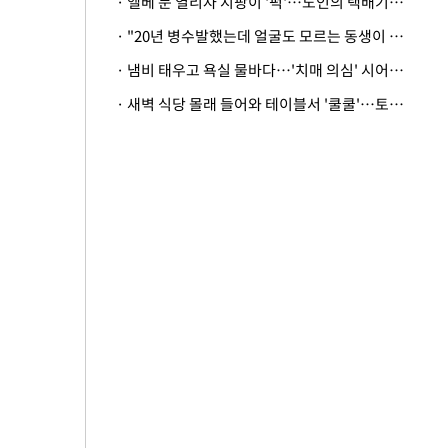
· 엘베 문 열리자 지팡이 '퍽'…노인의 택배기사 폭행 이유
· "20년 병수발했는데 얼굴도 모르는 동생이 유산 절반을"…배다른 형제 상속권 있을까
· 냄비 태우고 욕실 물바다…'치매 의심' 시어머니 검사 권유했다가 '날벼락'
· 새벽 식당 몰래 들어와 테이블서 '쿨쿨'…토사물 남기고 사라진 남성