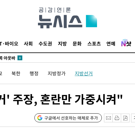
수…이병태
지(종합)
0.3만개
 4.1%로
말고 과감히
IT·바이오
사회
수도권
지방
문화
스포츠
연예
쪽 아웃바
하향
재난지역 선
교
북한
행정
지방정가
지방선거
희망지 못
씨]
 선제 대
' 주장, 혼란만 가중시켜"
구글에서 선호하는 매체로 추가