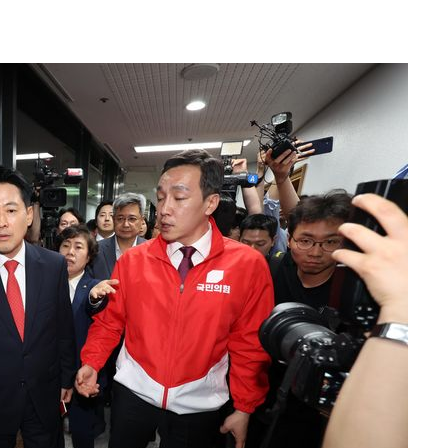
기소
수…이병태
지(종합)
0.3만개
 4.1%로
말고 과감히
쪽 아웃바
하향
재난지역 선
희망지 못
씨]
 선제 대