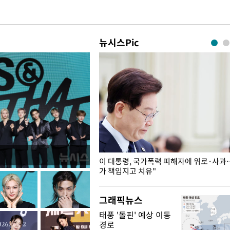
뉴시스Pic
개구리밥
이 대통령, 국가폭력 피해자에 위로·사과
가 책임지고 치유"
그래픽뉴스
태풍 '돌핀' 예상 이동
경로