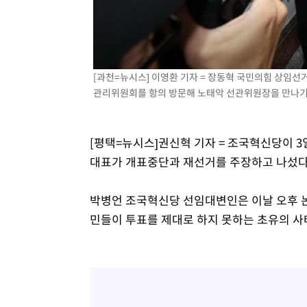
7분 전 >
외국인 심판 성 접대 7경기 들여다보니…한국 축구 '5승 2무'
11분 전 >
[속보]코스닥, 2.86포인트(0.36%) 내린 798.81마감
12분 전 >
[속보]코스피, 6200선 약보합…0.60% 내린 6258.77에 마쳐
13분 전 >
[속보]원·달러 환율, 7.7원 내린 1416.1원 마감
[과천=뉴시스] 이영환 기자 = 장동혁 국민의힘 상임선
관리위원회를 항의 방문해 노태악 선관위원장을 만나기 위해
14분 전 >
[속보] 노원서 40.1도 관측…서울, 2018년 이후 첫 40도
1시간 전 >
[속보]종합특검, '계엄 수용공간 확보' 신용해 前교정본부장 
1시간 전 >
외신들도 주목한 韓축구 파문…"국민적 공분에 수사 재개"
[평택=뉴시스]권신혁 기자 = 조국혁신당이 
1시간 전 >
11시간 압수수색에 성접대 파문까지…'쑥대밭' 된 축구협회
대표가 개표중단과 재선거를 주장하고 나섰다
1시간 전 >
[속보]규제합리화위원회 부위원장에 김태유 서울대 공대 교
후임
박병언 조국혁신당 선임대변인은 이날 오후 
민들이 투표를 제대로 하지 못하는 초유의 사