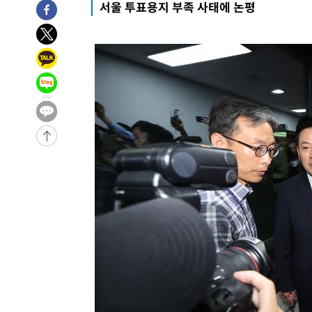
서울 투표용지 부족 사태에 논평
14분 전 >
[속보] 노원서 40.1도 관측…서울, 2018년 이후 첫 40도
1시간 전 >
[속보]종합특검, '계엄 수용공간 확보' 신용해 前교정본부장 
1시간 전 >
외신들도 주목한 韓축구 파문…"국민적 공분에 수사 재개"
1시간 전 >
11시간 압수수색에 성접대 파문까지…'쑥대밭' 된 축구협회
1시간 전 >
[속보]규제합리화위원회 부위원장에 김태유 서울대 공대 교
후임
-24131초 전 >
이강인, 폭염 속 AT마드리드 첫 훈련…80명 식사 대접까
-21270초 전 >
미 사업체 일자리, 7월에 2.3만개 순감하고 그 전 2개월 1
하향수정 (2보)
-20718초 전 >
[속보] 미 사업체, 일자리 7월에 2.3만 개 줄어…실업률은
↓
-16581초 전 >
[속보]이 대통령 "부동산 공급 기존 사고방식 매달리지 
실천"
-15666초 전 >
이란, "오만과 '중앙 단일 루트' 합의…북쪽 인바운드·남
운드는 임시"
-7234초 전 >
"낮 기온 소폭 하락"…수도권 폭염중대경보, 폭염경보로 
-7198초 전 >
[속보]이 대통령, '호우피해' 안동·의성 관할 4개 면 특별
포
-7161초 전 >
[단독]중수청 지원 검사들, 정원 초과 시 낮은 계급 임용…
갈 수도
-5132초 전 >
낮 최고 37도 찜통더위…곳곳 소나기·강원 많은 비[내일날
-3438초 전 >
SK하이닉스, 용인·청주 팹에 54조 투자…"AI 메모리 수요
응"
-294초 전 >
여자배구 이재영·이다영 자매, 아제르바이잔 투란VC 입단