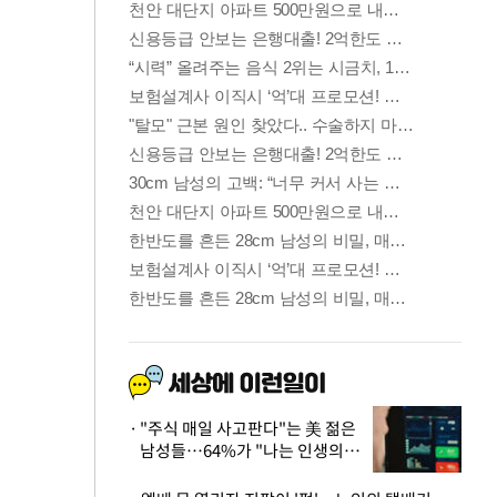
"주식 매일 사고판다"는 美 젊은
남성들…64%가 "나는 인생의
패배자“