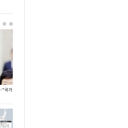
…"국가
홈플러스, 67개 점포 가오픈… 13일 정식 개장
오세훈 서울시장,
환경 점검