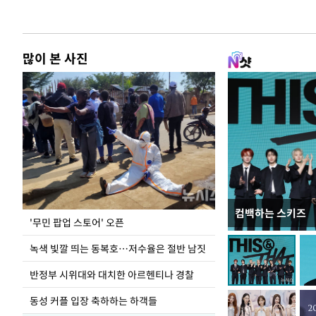
많이 본 사진
컴백하는 스키즈
지석천 뒤덮은 
'무민 팝업 스토어' 오픈
녹색 빛깔 띄는 동복호…저수율은 절반 남짓
반정부 시위대와 대치한 아르헨티나 경찰
동성 커플 입장 축하하는 하객들