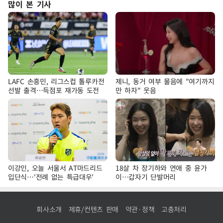
많이 본 기사
LAFC 손흥민, 리그스컵 톨루카전
제니, 동거 여부 물음에 "여기까지
선발 출격…득점포 재가동 도전
만 하자" 웃음
이강인, 오늘 서울서 AT마드리드
18살 차 장기하와 연애 중 윤가
입단식…'전례 없는 특급대우'
이…갑자기 단발머리
회사소개
제휴/컨텐츠 판매
약관·정책
고충처리