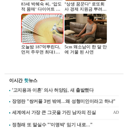
이시간
핫
뉴스
'고지용과 이혼' 의사 허양임, 새 출발했다
장영란 "쌍커풀 3번 밖에…왜 성형미인이라고 하냐"
정청래 또 말실수 "'이명박' 임기 내로…"