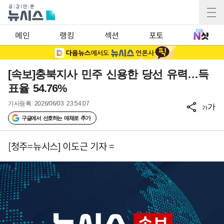
메인
랭킹
섹션
포토
[속보]충북지사 민주 신용한 당선 유력…득
표율 54.76%
기사등록
2026/06/03 23:54:07
가
가
구글에서 선호하는 매체로 추가
[청주=뉴시스] 이도근 기자 =