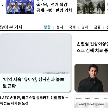
도(오산, 안성, 용인남부, 여
피
金·宋, '선거 책임'
화순, 보성, 광양, 강진, 영
공세…鄭 "반명 외치
면 제외), 곡성북부, 곡성남
며 분열"
많이 본 기사
종합
정치
국제
경제
금융
손떨림 건강이상
스크 심해 치료 중
'마약 자숙' 유아인, 남사친과 볼뽀
뽀 근황
LAFC 손흥민, 리그스컵 톨루카전 선발 출격…
득점포 재가동 도전