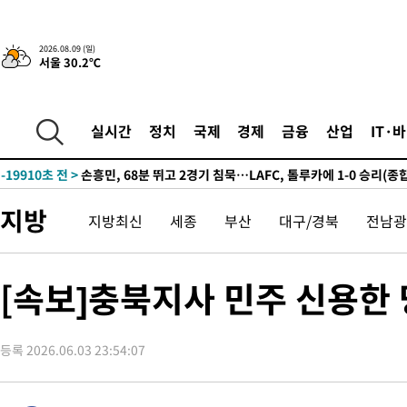
2026.08.09 (일)
서울 30.2℃
2시간 전 >
“美 이란전 무기 소진…북한과 분쟁시 주한 미군 취약해질 수 있어”
-31976초 전 >
"일본축구협회, 대한축구협회 성 접대 의혹 심판 조사"
-24618초 전 >
[속보]장은수, KLPGA 제주삼다수 역전 우승…데뷔 10년 차에
실시간
정치
국제
경제
금융
산업
IT·
정상
-19983초 전 >
"얼마나 더웠으면"…안동 물길공원서 헤엄친 구렁이 '소동'
-19910초 전 >
손흥민, 68분 뛰고 2경기 침묵…LAFC, 톨루카에 1-0 승리(종합
-19182초 전 >
'2경기 연속 침묵' 손흥민, 톨루카전 68분만 뛰고 슈팅 0개
지방
지방최신
세종
부산
대구/경북
전남광
-17934초 전 >
이강인, 오늘 서울서 AT마드리드 입단식…'전례 없는 특급대우
-4816초 전 >
'여긴 20도, 저긴 50도'…열화상 카메라로 본 폭염 저감시설 '온
차'
-4287초 전 >
콜롬비아 신임 우파 대통령 취임 하루만에 차량폭탄 폭발 사건
[속보]충북지사 민주 신용한 
35분 전 >
튀르키예 외무장관, "메카 3국 방위협정은 이란이 목표 아냐 " 밝혀
1시간 전 >
이군이 불법 군시설 건설한 레바논 남부에서 레바논군 3명 폭발로 
등록 2026.06.03 23:54:07
2시간 전 >
[속보]美중부 사령관, 이스라엘 긴급방문 다중화된 전선 상황 논의
2시간 전 >
美 국방부, 켄달 전 공군장관 보안허가 취소…“에어포스원 기밀정보
론 누출”
2시간 전 >
‘축구의 신’ 아르헨티나 축구 선수 메시의 부친 지병 별세