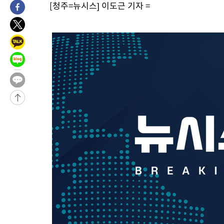
[청주=뉴시스] 이도근 기자 =
2시간 전 >
“美 이란전 무기 소진…북한과 분쟁시 주한 미군 취약해질 수 있어”
-31976초 전 >
"일본축구협회, 대한축구협회 성 접대 의혹 심판 조사"
-24618초 전 >
[속보]장은수, KLPGA 제주삼다수 역전 우승…데뷔 10년 차에
정상
-19983초 전 >
"얼마나 더웠으면"…안동 물길공원서 헤엄친 구렁이 '소동'
-19910초 전 >
손흥민, 68분 뛰고 2경기 침묵…LAFC, 톨루카에 1-0 승리(종합
-19182초 전 >
'2경기 연속 침묵' 손흥민, 톨루카전 68분만 뛰고 슈팅 0개
-17934초 전 >
이강인, 오늘 서울서 AT마드리드 입단식…'전례 없는 특급대우
-4816초 전 >
'여긴 20도, 저긴 50도'…열화상 카메라로 본 폭염 저감시설 '온
차'
-4287초 전 >
콜롬비아 신임 우파 대통령 취임 하루만에 차량폭탄 폭발 사건
35분 전 >
튀르키예 외무장관, "메카 3국 방위협정은 이란이 목표 아냐 " 밝혀
1시간 전 >
이군이 불법 군시설 건설한 레바논 남부에서 레바논군 3명 폭발로 
2시간 전 >
[속보]美중부 사령관, 이스라엘 긴급방문 다중화된 전선 상황 논의
2시간 전 >
美 국방부, 켄달 전 공군장관 보안허가 취소…“에어포스원 기밀정보
론 누출”
2시간 전 >
‘축구의 신’ 아르헨티나 축구 선수 메시의 부친 지병 별세
2시간 전 >
“美 이란전 무기 소진…북한과 분쟁시 주한 미군 취약해질 수 있어”