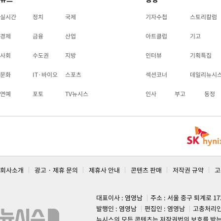
실시간
정치
국제
기자수첩
스토리칼럼
경제
금융
산업
아트클럽
기고
사회
수도권
지방
인터뷰
기획특집
문화
IT·바이오
스포츠
섹션코너
데일리뉴시
연예
포토
TV뉴시스
인사
부고
동정
회사소개
광고 · 제휴 문의
제휴사 안내
콘텐츠 판매
저작권 규약
고
대표이사 : 염영남
주소 : 서울 중구 퇴계로 1
발행인 : 염영남
편집인 : 염영남
고충처리인
뉴시스의 모든 콘텐츠는 저작권법의 보호를 받는 바, 무