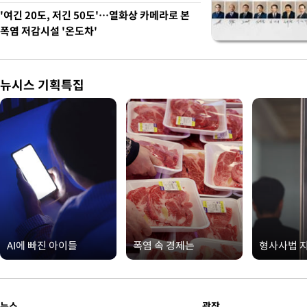
'여긴 20도, 저긴 50도'…열화상 카메라로 본
폭염 저감시설 '온도차'
뉴시스 기획특집
AI에 빠진 아이들
폭염 속 경제는
형사사법 
뉴스
광장