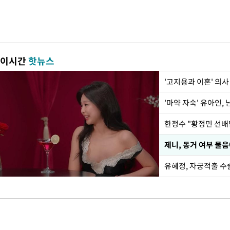
이시간
핫뉴스
'고지용과 이혼' 의사
'마약 자숙' 유아인,
제니, 동거 여부 물
유혜정, 자궁적출 수