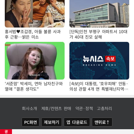
홍서범♥조갑경, 아들 불륜 사과
[단독]인천 부평구 아파트서 10대
후 근황…밝은 미소
가 40대 친모 살해
'서준맘' 박세미, 연하 남자친구와
[속보]이 대통령, '호우피해' 안동·
열애 "결혼 생각도"
의성 관할 4개 면 특별재난지역
선포
회사소개
제휴/컨텐츠 판매
약관·정책
고충처리
PC화면
제보하기
앱 다운로드
맨위로↑
광