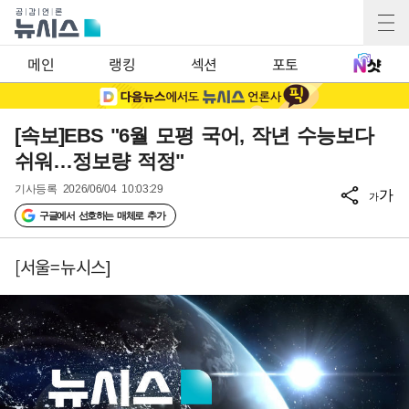
메인
랭킹
섹션
포토
[속보]EBS "6월 모평 국어, 작년 수능보다
쉬워…정보량 적정"
기사등록
2026/06/04 10:03:29
가
가
구글에서 선호하는 매체로 추가
[서울=뉴시스]