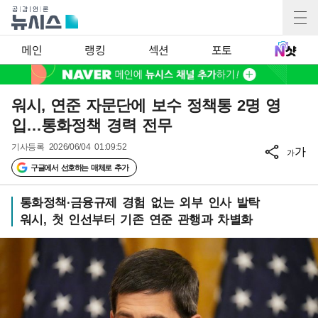
메인
랭킹
섹션
포토
워시, 연준 자문단에 보수 정책통 2명 영
입…통화정책 경력 전무
기사등록
2026/06/04 01:09:52
가
가
구글에서 선호하는 매체로 추가
통화정책·금융규제 경험 없는 외부 인사 발탁
워시, 첫 인선부터 기존 연준 관행과 차별화