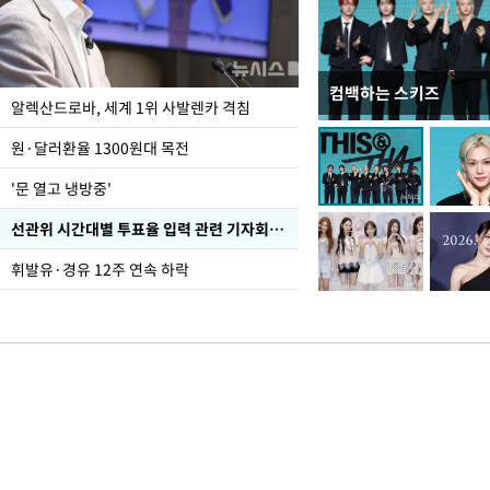
컴백하는 스키즈
폭염 속 주말 풍경은?
알렉산드로바, 세계 1위 사발렌카 격침
원·달러환율 1300원대 목전
'문 열고 냉방중'
선관위 시간대별 투표율 입력 관련 기자회견하는 주진우 의원
휘발유·경유 12주 연속 하락