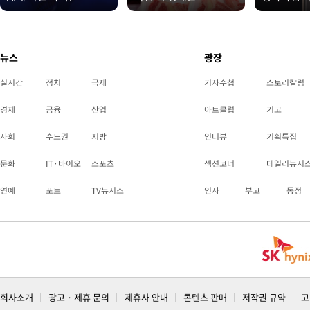
뉴스
광장
실시간
정치
국제
기자수첩
스토리칼럼
경제
금융
산업
아트클럽
기고
사회
수도권
지방
인터뷰
기획특집
문화
IT·바이오
스포츠
섹션코너
데일리뉴시
연예
포토
TV뉴시스
인사
부고
동정
회사소개
광고 · 제휴 문의
제휴사 안내
콘텐츠 판매
저작권 규약
고