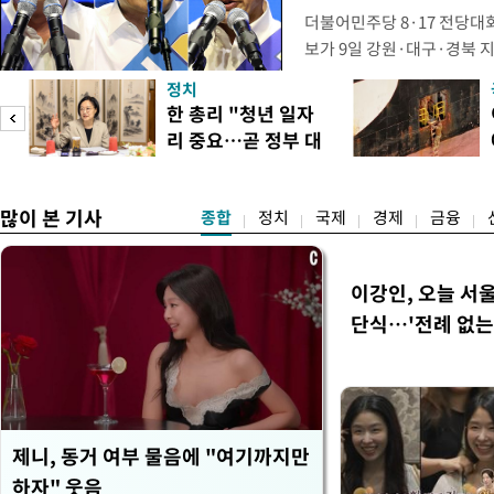
더불어민주당 8·17 전당대
보가 9일 강원·대구·경북 
연속 정청래 후보를 눌렀다.
정치
경선에서 1승 1패를 주고 받
넘
한 총리 "청년 일자
연승하며 '3승 1패'로 누적 
리 중요…곧 정부 대
간 누적 득표율(가중치 미반영)
리
책"
많이 본 기사
종합
정치
국제
경제
금융
이강인, 오늘 서
단식…'전례 없는
제니, 동거 여부 물음에 "여기까지만
하자" 웃음