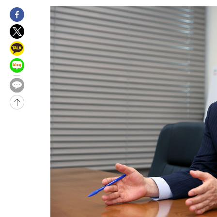
-11869초 전 >
[속보]與 당대표 경선, 경북 권리당원 투표 김민석 47.37%·
45.71%
-11771초 전 >
[속보]與 당대표 경선, 대구 권리당원 투표 정청래 47.82%·
46.35%
-11568초 전 >
[속보]與 당대표 경선, 강원 권리당원 투표 김민석 승리…50.3
득표
-9486초 전 >
"일본축구협회, 대한축구협회 성 접대 의혹 심판 조사"
-2128초 전 >
[속보]장은수, KLPGA 제주삼다수 역전 우승…데뷔 10년 차에 
상
41분 전 >
"얼마나 더웠으면"…안동 물길공원서 헤엄친 구렁이 '소동'
43분 전 >
손흥민, 68분 뛰고 2경기 침묵…LAFC, 톨루카에 1-0 승리(종합)
-31680초 전 >
데뷔전 치르고 반성한 이강인 "한국 축구, 좋은 부분도 봐 달라
-29818초 전 >
시메오네 감독 "이강인 다재다능한 선수…다양한 역할 맡길 것
-26259초 전 >
이강인, 5만 관중 앞 ATM 데뷔…뜨거운 응원 속 새출발(종합)
-26015초 전 >
'AT마드리드 7번' 이강인 데뷔전…맨시티에 1-3 역전패(종합)
-23754초 전 >
'AT마드리드 7번' 이강인, 맨시티 상대로 비공식 데뷔전
-23256초 전 >
[속보]'AT마드리드 7번' 이강인, 맨시티 상대로 비공식 데뷔전
-21320초 전 >
네타냐후, 트럼프의 가자 평화 2차 15개조 평화안 '거부'
-17916초 전 >
이강인 ATM 입단식에 '상암벌 들썩'…"세계적인 선수 되길"
-16912초 전 >
태풍 돌핀, 중 저장성 타이저우시 해안에 상륙 (1보)