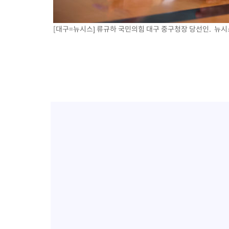
-14258초 전 >
AT마드리드 데뷔 앞둔 이강인, 맨시티전 선발 대신 '벤치 시작'
-12888초 전 >
[속보]與 강원·TK 당원투표 합산 김민석 48.54%로 승리…
[대구=뉴시스] 류규하 국민의힘 대구 중구청장 당선인. 뉴시스DB
44.40%
-12222초 전 >
與 강원·TK 당원투표 합산 김민석 46.01%로 승리…정청래
44.53%
-12062초 전 >
[속보]與전대 권리당원투표…강원·경북 김민석, 대구 정청래 
-11869초 전 >
[속보]與 당대표 경선, 경북 권리당원 투표 김민석 47.37%·
45.71%
-11771초 전 >
[속보]與 당대표 경선, 대구 권리당원 투표 정청래 47.82%·
46.35%
-11568초 전 >
[속보]與 당대표 경선, 강원 권리당원 투표 김민석 승리…50.3
득표
-9486초 전 >
"일본축구협회, 대한축구협회 성 접대 의혹 심판 조사"
-2128초 전 >
[속보]장은수, KLPGA 제주삼다수 역전 우승…데뷔 10년 차에 
상
41분 전 >
"얼마나 더웠으면"…안동 물길공원서 헤엄친 구렁이 '소동'
43분 전 >
손흥민, 68분 뛰고 2경기 침묵…LAFC, 톨루카에 1-0 승리(종합)