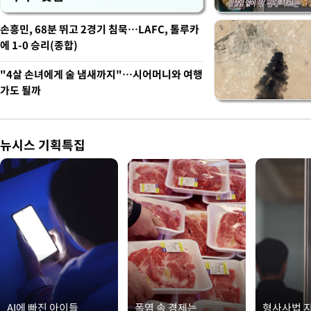
손흥민, 68분 뛰고 2경기 침묵…LAFC, 톨루카
에 1-0 승리(종합)
"4살 손녀에게 술 냄새까지"…시어머니와 여행
가도 될까
뉴시스 기획특집
AI에 빠진 아이들
폭염 속 경제는
형사사법 