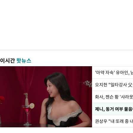
이시간
핫뉴스
'마약 자숙' 유아인,
화사, 젠슨 황 '샤라웃
제니, 동거 여부 물
권상우 "내 또래 중 