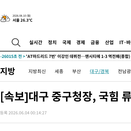
2026.08.10 (월)
서울 26.3℃
43분 전 >
손흥민, 68분 뛰고 2경기 침묵…LAFC, 톨루카에 1-0 승리(종합)
-31680초 전 >
데뷔전 치르고 반성한 이강인 "한국 축구, 좋은 부분도 봐 달라
-29818초 전 >
시메오네 감독 "이강인 다재다능한 선수…다양한 역할 맡길 것
실시간
정치
국제
경제
금융
산업
IT·
-26259초 전 >
이강인, 5만 관중 앞 ATM 데뷔…뜨거운 응원 속 새출발(종합)
-26015초 전 >
'AT마드리드 7번' 이강인 데뷔전…맨시티에 1-3 역전패(종합)
-23754초 전 >
'AT마드리드 7번' 이강인, 맨시티 상대로 비공식 데뷔전
지방
지방최신
세종
부산
대구/경북
전남광
-23256초 전 >
[속보]'AT마드리드 7번' 이강인, 맨시티 상대로 비공식 데뷔전
-21320초 전 >
네타냐후, 트럼프의 가자 평화 2차 15개조 평화안 '거부'
-17916초 전 >
이강인 ATM 입단식에 '상암벌 들썩'…"세계적인 선수 되길"
[속보]대구 중구청장, 국힘 
-16912초 전 >
태풍 돌핀, 중 저장성 타이저우시 해안에 상륙 (1보)
-14258초 전 >
AT마드리드 데뷔 앞둔 이강인, 맨시티전 선발 대신 '벤치 시작'
등록 2026.06.04 00:14:27
-12888초 전 >
[속보]與 강원·TK 당원투표 합산 김민석 48.54%로 승리…
44.40%
-12222초 전 >
與 강원·TK 당원투표 합산 김민석 46.01%로 승리…정청래
44.53%
-12062초 전 >
[속보]與전대 권리당원투표…강원·경북 김민석, 대구 정청래 