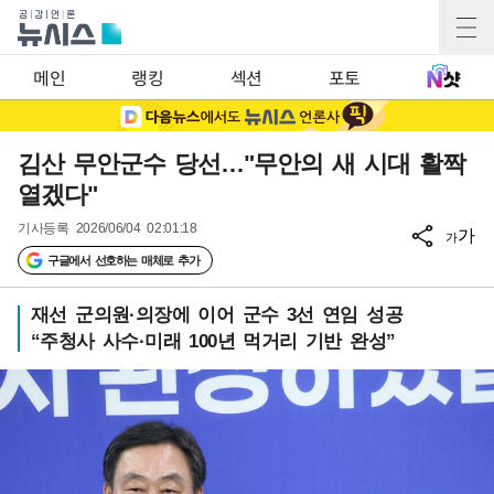
메인
랭킹
섹션
포토
김산 무안군수 당선…"무안의 새 시대 활짝
열겠다"
기사등록
2026/06/04 02:01:18
가
가
구글에서 선호하는 매체로 추가
재선 군의원·의장에 이어 군수 3선 연임 성공
“주청사 사수·미래 100년 먹거리 기반 완성”