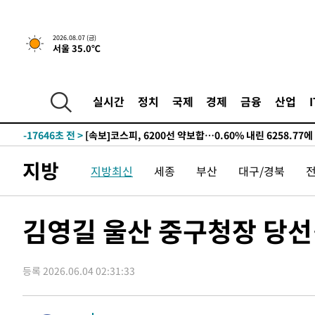
선포
-25573초 전 >
[단독]중수청 지원 검사들, 정원 초과 시 낮은 계급 임용
갈 수도
-23544초 전 >
낮 최고 37도 찜통더위…곳곳 소나기·강원 많은 비[내일
2026.08.07 (금)
서울 35.0℃
-21850초 전 >
SK하이닉스, 용인·청주 팹에 54조 투자…"AI 메모리 수
응"
-18706초 전 >
여자배구 이재영·이다영 자매, 아제르바이잔 투란VC 입
-17959초 전 >
외국인 심판 성 접대 7경기 들여다보니…한국 축구 '5승 2
실시간
정치
국제
경제
금융
산업
-17693초 전 >
[속보]코스닥, 2.86포인트(0.36%) 내린 798.81마감
-17646초 전 >
[속보]코스피, 6200선 약보합…0.60% 내린 6258.77에
-17626초 전 >
[속보]원·달러 환율, 7.7원 내린 1416.1원 마감
지방
지방최신
세종
부산
대구/경북
-17515초 전 >
[속보] 노원서 40.1도 관측…서울, 2018년 이후 첫 40도
-14605초 전 >
[속보]종합특검, '계엄 수용공간 확보' 신용해 前교정본
-13478초 전 >
외신들도 주목한 韓축구 파문…"국민적 공분에 수사 재개
김영길 울산 중구청장 당선
-13449초 전 >
11시간 압수수색에 성접대 파문까지…'쑥대밭' 된 축구
-12471초 전 >
[속보]규제합리화위원회 부위원장에 김태유 서울대 공대
병태 후임
등록 2026.06.04 02:31:33
-8829초 전 >
[속보]국힘 윤리위, '돌려차기 발언' 진종오·서범수 징계 
-4154초 전 >
[속보] 7월 중국 수출 23.9%↑ 수입 27.5%↑…무역총액 
-1314초 전 >
[속보]'채상병 순직 책임' 임성근, 항소심도 징역 3년