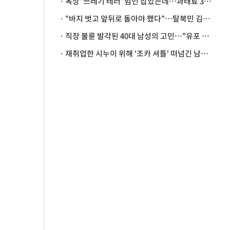
· 옥상 '쓰레기 테러' 범인 잡았는데…과태료 3만원 처분에 숙박업주 허탈
· "바지 벗고 앞뒤로 돌아야 했다"…탈북민 김서아, 기쁨조 검사 수치심 회상
· 직장 불륜 발각된 40대 남성의 고민…"유포 동료 명예훼손·협박죄 고소 가능할까"
· 재취업한 시누이 위해 '조카 셔틀' 떠넘긴 남편…아내 "난 못한다"