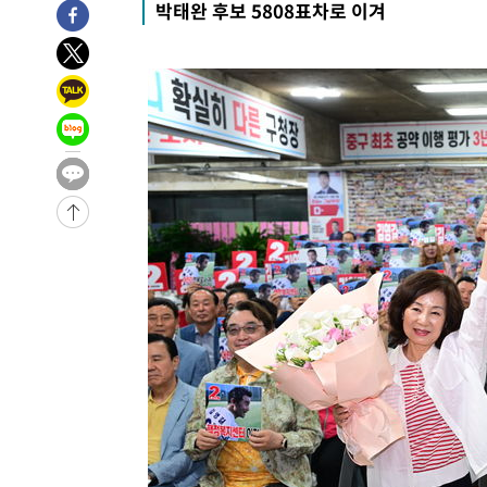
박태완 후보 5808표차로 이겨
-1180초 전 >
[속보]종합특검, '관저이전 봐주기 감사' 유병호 구속기소
37분 전 >
민주 콩고 에볼라환자 4천명 돌파, 4053명 발생 1850명 사망
-25666초 전 >
"낮 기온 소폭 하락"…수도권 폭염중대경보, 폭염경보로
-25630초 전 >
[속보]이 대통령, '호우피해' 안동·의성 관할 4개 면 특
선포
-25593초 전 >
[단독]중수청 지원 검사들, 정원 초과 시 낮은 계급 임용
갈 수도
-23564초 전 >
낮 최고 37도 찜통더위…곳곳 소나기·강원 많은 비[내일
-21870초 전 >
SK하이닉스, 용인·청주 팹에 54조 투자…"AI 메모리 수
응"
-18726초 전 >
여자배구 이재영·이다영 자매, 아제르바이잔 투란VC 입
-17979초 전 >
외국인 심판 성 접대 7경기 들여다보니…한국 축구 '5승 2
-17713초 전 >
[속보]코스닥, 2.86포인트(0.36%) 내린 798.81마감
-17666초 전 >
[속보]코스피, 6200선 약보합…0.60% 내린 6258.77에
-17646초 전 >
[속보]원·달러 환율, 7.7원 내린 1416.1원 마감
-17535초 전 >
[속보] 노원서 40.1도 관측…서울, 2018년 이후 첫 40도
-14625초 전 >
[속보]종합특검, '계엄 수용공간 확보' 신용해 前교정본
-13498초 전 >
외신들도 주목한 韓축구 파문…"국민적 공분에 수사 재개
-13469초 전 >
11시간 압수수색에 성접대 파문까지…'쑥대밭' 된 축구