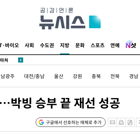
…희망지 못
날씨]
요 선제 대
단
무'
IT·바이오
사회
수도권
지방
문화
스포츠
연예
 마쳐
전남광주
대전/충남
울산
강원
충북
전북
경남
부장 기소
"
…박빙 승부 끝 재선 성공
협회
 교수…이
절차 개시
구글에서 선호하는 매체로 추가
25.3%↑