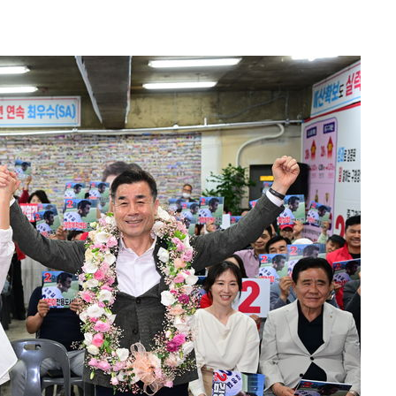
 하향
별재난지역
…희망지 못
날씨]
요 선제 대
단
무'
 마쳐
부장 기소
"
협회