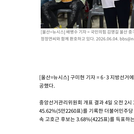
-12491초 전 >
[속보]규제합리화위원회 부위원장에 김태유 서울대 공대
병태 후임
-8849초 전 >
[속보]국힘 윤리위, '돌려차기 발언' 진종오·서범수 징계 
-4174초 전 >
[속보] 7월 중국 수출 23.9%↑ 수입 27.5%↑…무역총액 
-1334초 전 >
[속보]'채상병 순직 책임' 임성근, 항소심도 징역 3년
[울산=뉴시스] 배병수 기자 = 국민의힘 김영길 울산 
정정연씨와 함께 환호하고 있다. 2026.06.04.
bbs@n
-1200초 전 >
[속보]종합특검, '관저이전 봐주기 감사' 유병호 구속기소
36분 전 >
민주 콩고 에볼라환자 4천명 돌파, 4053명 발생 1850명 사망
[울산=뉴시스] 구미현 기자 = 6·3 지방선
공했다.
중앙선거관리위원회 개표 결과 4일 오전 2시 30
45.62%(5만2260표)를 기록한 더불어민주
속 고호근 후보는 3.68%(4225표)를 득표하