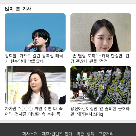
많이 본 기사
김희철, 거꾸로 걸린 광복절 태극
"손 떨림 포착"…카라 한승연, 건
기 현수막에 "X돌았네"
강 괜찮나 팬들 '걱정'
차가원 "○○○ 까면 주변 다 죽
용산어린이정원 앞 즐비한 근조화
어"…전세금 미반환 속 녹취 폭로
환, 왜?[뉴시스Pic]
파장
회사소개
제휴/컨텐츠 판매
약관·정책
고충처리