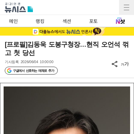
메인
랭킹
섹션
포토
[프로필]김동욱 도봉구청장…현직 오언석 꺾
고 첫 당선
기사등록
2026/06/04 10:00:00
가
가
구글에서 선호하는 매체로 추가