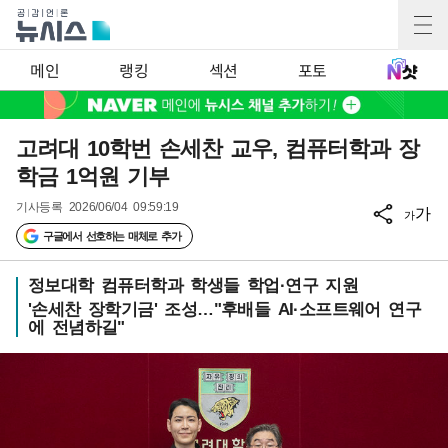
메인
랭킹
섹션
포토
고려대 10학번 손세찬 교우, 컴퓨터학과 장
학금 1억원 기부
기사등록
2026/06/04 09:59:19
가
가
구글에서 선호하는 매체로 추가
정보대학 컴퓨터학과 학생들 학업·연구 지원
'손세찬 장학기금' 조성…"후배들 AI·소프트웨어 연구
에 전념하길"