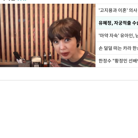
'고지용과 이혼' 의사
유혜정, 자궁적출 수
'마약 자숙' 유아인,
손 덜덜 떠는 카라 