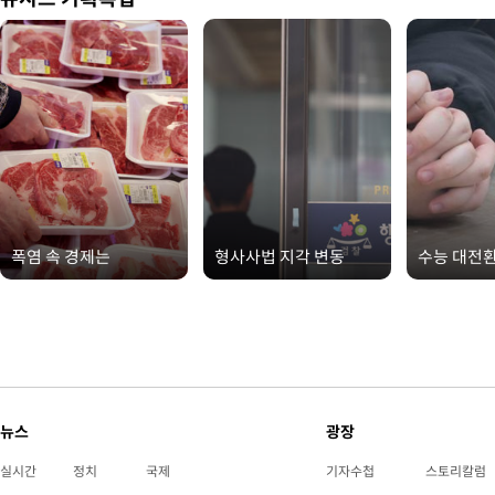
폭염 속 경제는
형사사법 지각 변동
수능 대전
뉴스
광장
실시간
정치
국제
기자수첩
스토리칼럼