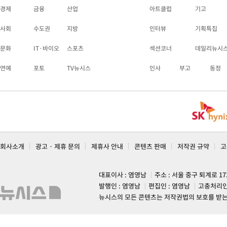
경제
금융
산업
아트클럽
기고
사회
수도권
지방
인터뷰
기획특집
문화
IT·바이오
스포츠
섹션코너
데일리뉴시
연예
포토
TV뉴시스
인사
부고
동정
회사소개
광고 · 제휴 문의
제휴사 안내
콘텐츠 판매
저작권 규약
고
대표이사 : 염영남
주소 : 서울 중구 퇴계로 1
발행인 : 염영남
편집인 : 염영남
고충처리인
뉴시스의 모든 콘텐츠는 저작권법의 보호를 받는 바, 무