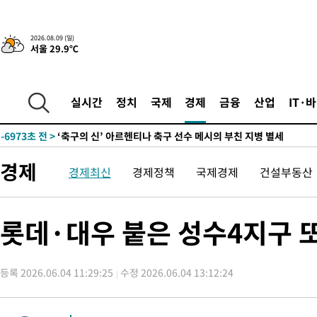
-21549초 전 >
'여긴 20도, 저긴 50도'…열화상 카메라로 본 폭염 저감시설 '
차'
-21020초 전 >
콜롬비아 신임 우파 대통령 취임 하루만에 차량폭탄 폭발 사건
2026.08.09 (일)
서울 29.9℃
-14614초 전 >
튀르키예 외무장관, "메카 3국 방위협정은 이란이 목표 아냐 "
-11822초 전 >
이군이 불법 군시설 건설한 레바논 남부에서 레바논군 3명 폭
부상
-8940초 전 >
[속보]美중부 사령관, 이스라엘 긴급방문 다중화된 전선 상황 논
실시간
정치
국제
경제
금융
산업
IT·
-7004초 전 >
美 국방부, 켄달 전 공군장관 보안허가 취소…“에어포스원 기밀
언론 누출”
-6973초 전 >
‘축구의 신’ 아르헨티나 축구 선수 메시의 부친 지병 별세
-6948초 전 >
“美 이란전 무기 소진…북한과 분쟁시 주한 미군 취약해질 수 있
경제
경제최신
경제정책
국제경제
건설부동산
-21569초 전 >
'여긴 20도, 저긴 50도'…열화상 카메라로 본 폭염 저감시설 '
차'
-21040초 전 >
콜롬비아 신임 우파 대통령 취임 하루만에 차량폭탄 폭발 사건
-14634초 전 >
튀르키예 외무장관, "메카 3국 방위협정은 이란이 목표 아냐 "
롯데·대우 붙은 성수4지구 또
-11842초 전 >
이군이 불법 군시설 건설한 레바논 남부에서 레바논군 3명 폭
부상
-8960초 전 >
[속보]美중부 사령관, 이스라엘 긴급방문 다중화된 전선 상황 논
등록 2026.06.04 11:29:25
수정 2026.06.04 13:12:24
-7024초 전 >
美 국방부, 켄달 전 공군장관 보안허가 취소…“에어포스원 기밀
언론 누출”
-6993초 전 >
‘축구의 신’ 아르헨티나 축구 선수 메시의 부친 지병 별세
-6968초 전 >
“美 이란전 무기 소진…북한과 분쟁시 주한 미군 취약해질 수 있