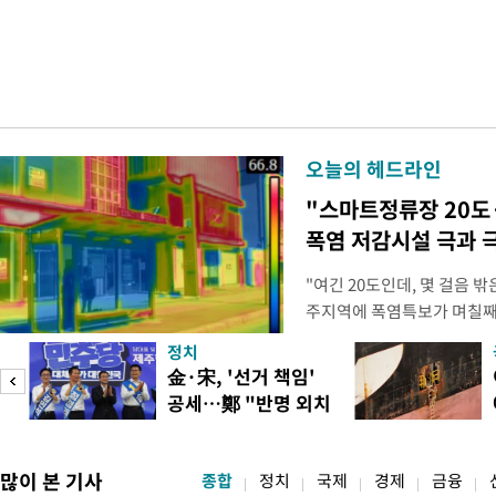
오늘의 헤드라인
"스마트정류장 20도
폭염 저감시설 극과 극
"여긴 20도인데, 몇 걸음 
주지역에 폭염특보가 며칠째 
주 북구 용봉동 패션의거리 
정치
기도 전인 이른 시각부터 열
피
金·宋, '선거 책임'
통 샛노랗거나 새빨갛게 물들
공세…鄭 "반명 외치
른색, 온도가 높을수록 붉은
며 분열"
많이 본 기사
종합
정치
국제
경제
금융