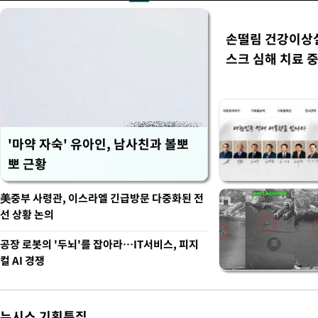
손떨림 건강이상
스크 심해 치료 중
'마약 자숙' 유아인, 남사친과 볼뽀
뽀 근황
美중부 사령관, 이스라엘 긴급방문 다중화된 전
선 상황 논의
공장 로봇의 '두뇌'를 잡아라…IT서비스, 피지
컬 AI 경쟁
뉴시스 기획특집