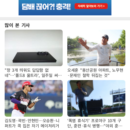
많이 본 기사
"창 3개 띄워도 답답함 없
오세훈 "용산공원 아파트, 노무현
네"…'폴드8 울트라', 일주일 써보
·문재인 철학 뒤집는 것"
니
김도영·곽빈·안현민…오승환·니
'폭염 휴식기' 프로야구 10개 구
퍼트가 콕 집은 차기 메이저리거
단, 훈련·휴식 병행…"야외 훈련