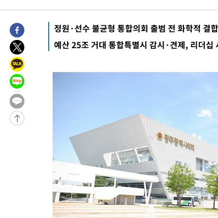
-29003초 전 >
[속보]'300억원대 사기 혐의' 차가원 대표 구속 송치
-28197초 전 >
"미 전국적 살모네라 식중독 원인은 멕시코산 할라피뇨"-- CD
정원·선수 불균형 통합의회 출범 전 화학적 결합
-26710초 전 >
[속보]경찰·노동부, HL만도 평택사업장 끼임 사망 관련 압수
예산 25조 거대 통합특별시 감시·견제, 리더십
-26591초 전 >
[속보]합수본, '투표율 허위 입력' 중앙·서울·경기도 선관위 등
압수수색
-26346초 전 >
[속보]원·달러 환율, 오전 9시 1423.8원
-26142초 전 >
[속보]삼성전자·SK하이닉스 동반 강보합…1%대 상승 출발
-26128초 전 >
[속보]코스닥, 5.95포인트(0.74%) 상승한 807.62개장
-26096초 전 >
[속보]코스피, 6300선 재탈환…1.09% 오른 6365.07 개장
-23261초 전 >
시리아 다마스쿠스 교외에서 미니버스 폭발.. 14명 부상, 3명은
태
-22559초 전 >
입추에도 극한더위…서울 낮 39도 '폭염중대경보'
-17523초 전 >
이란, 호르무즈서 "적국 목표물들"과 대치로 남부 케슘섬에서 
례 큰 폭발음
-16238초 전 >
[속보]美, 폴리실리콘 수입 규제…파생제품 15% 관세, 120일
발효
-14389초 전 >
[속보]트럼프, 美 원정출산 금지 행정명령 서명
-12089초 전 >
[속보] 뉴욕증시, 일제 하락 마감…나스닥 0.06%↓