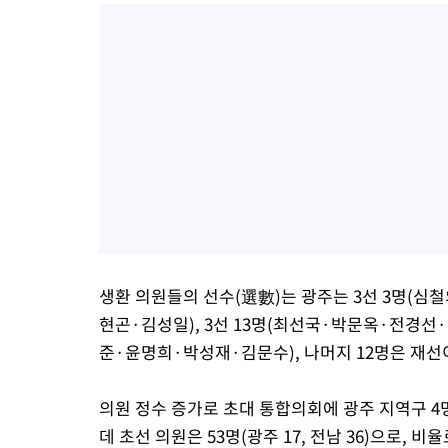
생환 의원들의 선수(選數)는 광주는 3선 3명(심철
현곤·김성일), 3선 13명(최선국·박문옥·전
준·윤명희·박성재·김문수), 나머지 12명은 재선
의원 정수 증가로 초대 통합의회에 광주 지역구 4명
데 초선 의원은 53명(광주 17, 전남 36)으로, 비