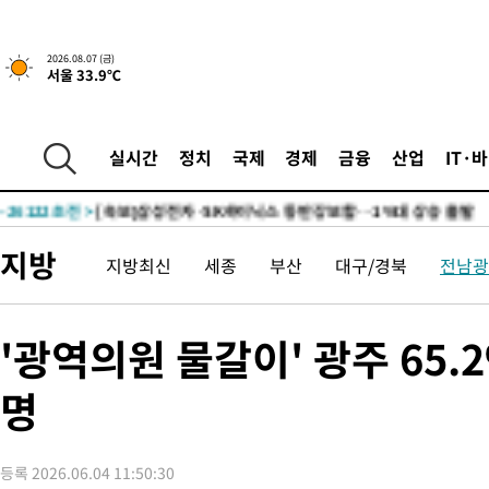
-29733초 전 >
민주 콩고 에볼라환자 4천명 돌파, 4053명 발생 1850명 사망
-28983초 전 >
[속보]'300억원대 사기 혐의' 차가원 대표 구속 송치
2026.08.07 (금)
서울 33.9℃
-28177초 전 >
"미 전국적 살모네라 식중독 원인은 멕시코산 할라피뇨"-- CD
-26690초 전 >
[속보]경찰·노동부, HL만도 평택사업장 끼임 사망 관련 압수
-26571초 전 >
[속보]합수본, '투표율 허위 입력' 중앙·서울·경기도 선관위 등
실시간
정치
국제
경제
금융
산업
IT·
압수수색
-26326초 전 >
[속보]원·달러 환율, 오전 9시 1423.8원
-26122초 전 >
[속보]삼성전자·SK하이닉스 동반 강보합…1%대 상승 출발
-26108초 전 >
[속보]코스닥, 5.95포인트(0.74%) 상승한 807.62개장
지방
지방최신
세종
부산
대구/경북
전남광
-26076초 전 >
[속보]코스피, 6300선 재탈환…1.09% 오른 6365.07 개장
-23241초 전 >
시리아 다마스쿠스 교외에서 미니버스 폭발.. 14명 부상, 3명은
태
-22539초 전 >
입추에도 극한더위…서울 낮 39도 '폭염중대경보'
'광역의원 물갈이' 광주 65.
-17503초 전 >
이란, 호르무즈서 "적국 목표물들"과 대치로 남부 케슘섬에서 
례 큰 폭발음
명
-16218초 전 >
[속보]美, 폴리실리콘 수입 규제…파생제품 15% 관세, 120일
발효
-14369초 전 >
[속보]트럼프, 美 원정출산 금지 행정명령 서명
-12069초 전 >
[속보] 뉴욕증시, 일제 하락 마감…나스닥 0.06%↓
등록 2026.06.04 11:50:30
-29753초 전 >
민주 콩고 에볼라환자 4천명 돌파, 4053명 발생 1850명 사망