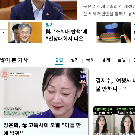
구윤철 경제부총리 겸 재정경
산 세제개편안을 통해 보유
지적에 대해 "사는(실거주) 
정치
어들고 나중에 팔 때 양도세
與, '조희대 탄핵'에
총리는 이날 오전 MBC 라
"전당대회서 나온
터뷰에서 "이게(30억원 이하 
말" 일축
많이 본 기사
종합
정치
국제
경제
금융
김지수, '여행사 
볼 만하니…"
방은희, 母 고독사에 오열 "이틀 만
에 발견"