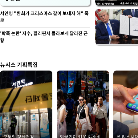
서인영 "환희가 크리스마스 같이 보내자 해" 폭
로
'학폭 논란' 지수, 필리핀서 몰라보게 달라진 근
황
뉴시스 기획특집
모두의 정신건강
외국인이 키운 K-소비
폰 리스시