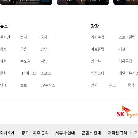
뉴스
광장
실시간
정치
국제
기자수첩
스토리칼럼
경제
금융
산업
아트클럽
기고
사회
수도권
지방
인터뷰
기획특집
문화
IT·바이오
스포츠
섹션코너
데일리뉴시
연예
포토
TV뉴시스
인사
부고
동정
회사소개
광고 · 제휴 문의
제휴사 안내
콘텐츠 판매
저작권 규약
고