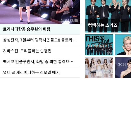
컴백하는 스키즈
입추 하루 앞둔 전남광
트리니티항공 승무원의 워킹
폭염
삼성전자, 7일부터 갤럭시 Z 폴드8 울트라·폴드8·플립8 출시
치바스전, 드리블하는 손흥민
멕시코 인플루언서, 라방 중 괴한 총격으로 사망
멀티 골 세리머니하는 리오넬 메시