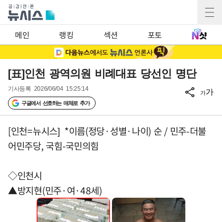
메인
랭킹
섹션
포토
[표]인천 광역의원 비례대표 당선인 명단
기사등록
2026/06/04 15:25:14
가
가
구글에서 선호하는 매체로 추가
[인천=뉴시스] *이름(정당·성별·나이) 순 / 민주-더불
어민주당, 국힘-국민의힘
◇인천시
▲방지현(민주·여·48세)