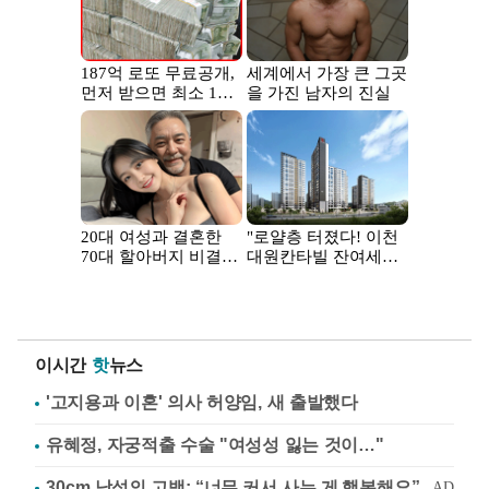
이시간
핫
뉴스
'고지용과 이혼' 의사 허양임, 새 출발했다
유혜정, 자궁적출 수술 "여성성 잃는 것이…"