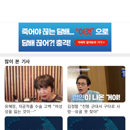
많이 본 기사
유혜정, 자궁적출 수술 고백 "여성
김정렬 "친형 군대서 구타로 사
성을 잃는 것이…"
망…유골 못 찾아"