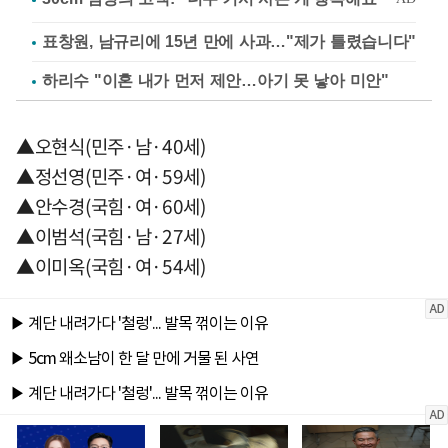
표창원, 남규리에 15년 만에 사과…"제가 틀렸습니다"
하리수 "이혼 내가 먼저 제안…아기 못 낳아 미안"
▲오현식(민주·남·40세)
▲정선영(민주·여·59세)
▲안수경(국힘·여·60세)
▲이범석(국힘·남·27세)
▲이미옥(국힘·여·54세)