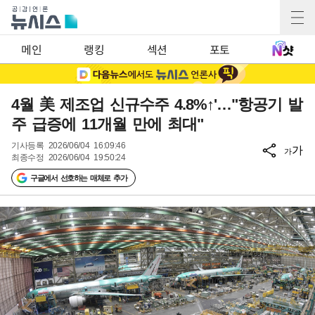
메인
랭킹
섹션
포토
4월 美 제조업 신규수주 4.8%↑'…"항공기 발
주 급증에 11개월 만에 최대"
기사등록
2026/06/04 16:09:46
가
가
최종수정
2026/06/04 19:50:24
구글에서 선호하는 매체로 추가