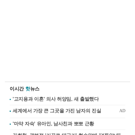
이시간
핫
뉴스
'고지용과 이혼' 의사 허양임, 새 출발했다
'마약 자숙' 유아인, 남사친과 뽀뽀 근황