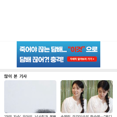
많이 본 기사
'마약 자숙' 유아인, 남사친과 볼뽀
손떨림 건강이상설 한승연…"목디