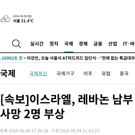
2026.08.09 (일)
서울 31.4℃
12분 전 >
“美 이란전 무기 소진…북한과 분쟁시 주한 미군 취약해질 수 있어”
-29031초 전 >
"얼마나 더웠으면"…안동 물길공원서 헤엄친 구렁이 '소동'
-28958초 전 >
손흥민, 68분 뛰고 2경기 침묵…LAFC, 톨루카에 1-0 승리(종합
실시간
정치
국제
경제
금융
산업
IT·
-28230초 전 >
'2경기 연속 침묵' 손흥민, 톨루카전 68분만 뛰고 슈팅 0개
-26982초 전 >
이강인, 오늘 서울서 AT마드리드 입단식…'전례 없는 특급대우
-13864초 전 >
'여긴 20도, 저긴 50도'…열화상 카메라로 본 폭염 저감시설 '
국제
국제최신
국제기구
미주
유럽
중국
차'
-13335초 전 >
콜롬비아 신임 우파 대통령 취임 하루만에 차량폭탄 폭발 사건
-6929초 전 >
튀르키예 외무장관, "메카 3국 방위협정은 이란이 목표 아냐 " 
-4137초 전 >
이군이 불법 군시설 건설한 레바논 남부에서 레바논군 3명 폭발로
[속보]이스라엘, 레바논 남
상
-1255초 전 >
[속보]美중부 사령관, 이스라엘 긴급방문 다중화된 전선 상황 논
사망 2명 부상
11분 전 >
美 국방부, 켄달 전 공군장관 보안허가 취소…“에어포스원 기밀정보,
론 누출”
11분 전 >
‘축구의 신’ 아르헨티나 축구 선수 메시의 부친 지병 별세
12분 전 >
“美 이란전 무기 소진…북한과 분쟁시 주한 미군 취약해질 수 있어”
등록 2026.06.04 17:30:38
수정 2026.06.04 21:52:23
-29031초 전 >
"얼마나 더웠으면"…안동 물길공원서 헤엄친 구렁이 '소동'