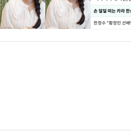
손 덜덜 떠는 카라 