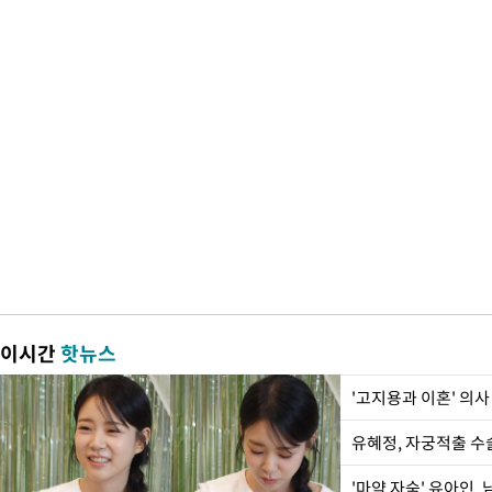
이시간
핫뉴스
'고지용과 이혼' 의사
유혜정, 자궁적출 수
'마약 자숙' 유아인,