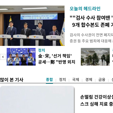
오늘의 헤드라인
""검사 수사 참여땐 
9개 합수본도 존폐 
검사의 수사권이 전면 폐지
증권 등 주요 범죄에 대응해
새로운 쟁점으로 떠올랐다. 
정치
여 근거가 사라지면서 현행
피
金·宋, '선거 책임'
이다. 9일 법조계에 따르면
공세…鄭 "반명 외치
사의 수사권이 박탈되면서, 
며 분열"
은 법적
많이 본 기사
종합
정치
국제
경제
금융
손떨림 건강이상
스크 심해 치료 중