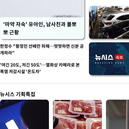
'마약 자숙' 유아인, 남사친과 볼뽀
뽀 근황
한정수 "황정민 선배만 피해…떳떳하면 신분 공
개하라"
'여긴 20도, 저긴 50도'…열화상 카메라로 본
폭염 저감시설 '온도차'
뉴시스 기획특집