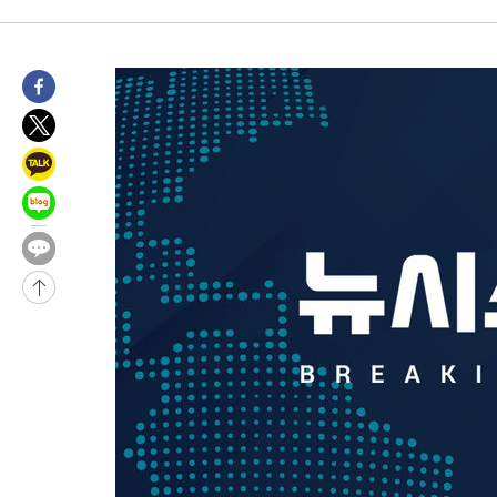
-28958초 전 >
손흥민, 68분 뛰고 2경기 침묵…LAFC, 톨루카에 1-0 승리(종합
-28230초 전 >
'2경기 연속 침묵' 손흥민, 톨루카전 68분만 뛰고 슈팅 0개
-26982초 전 >
이강인, 오늘 서울서 AT마드리드 입단식…'전례 없는 특급대우
-13864초 전 >
'여긴 20도, 저긴 50도'…열화상 카메라로 본 폭염 저감시설 '
차'
-13335초 전 >
콜롬비아 신임 우파 대통령 취임 하루만에 차량폭탄 폭발 사건
-6929초 전 >
튀르키예 외무장관, "메카 3국 방위협정은 이란이 목표 아냐 " 
-4137초 전 >
이군이 불법 군시설 건설한 레바논 남부에서 레바논군 3명 폭발로
상
-1255초 전 >
[속보]美중부 사령관, 이스라엘 긴급방문 다중화된 전선 상황 논
11분 전 >
美 국방부, 켄달 전 공군장관 보안허가 취소…“에어포스원 기밀정보,
론 누출”
11분 전 >
‘축구의 신’ 아르헨티나 축구 선수 메시의 부친 지병 별세
12분 전 >
“美 이란전 무기 소진…북한과 분쟁시 주한 미군 취약해질 수 있어”