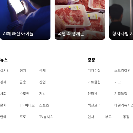
AI에 빠진 아이들
폭염 속 경제는
형사사법 
뉴스
광장
실시간
정치
국제
기자수첩
스토리칼럼
경제
금융
산업
아트클럽
기고
사회
수도권
지방
인터뷰
기획특집
문화
IT·바이오
스포츠
섹션코너
데일리뉴시
연예
포토
TV뉴시스
인사
부고
동정