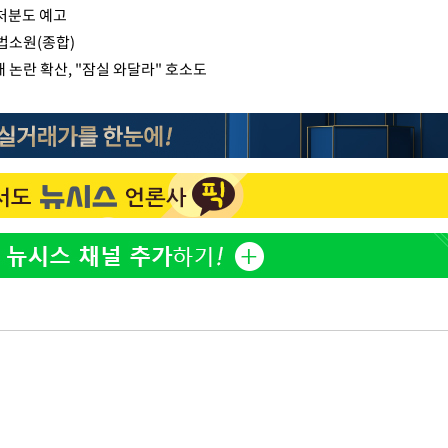
가처분도 예고
법소원(종합)
 논란 확산, "잠실 와달라" 호소도