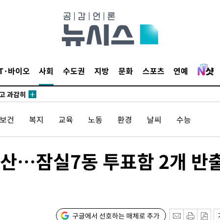
수…이병태
지(종합)
0.3만개
IT·바이오
사회
수도권
지방
문화
스포츠
연예
 4.1%로
말고 과감히
쪽 아웃바
/보건
복지
교육
노동
환경
날씨
수능
하향
재난지역 선
희망지 못
해산…잠실7동 투표함 2개 반
씨]
 선제 대
구글에서 선호하는 매체로 추가