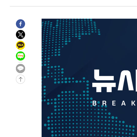
17분 전 >
[속보]코스피, 6200선 약보합…0.60% 내린 6258.77에 마쳐
17분 전 >
[속보]원·달러 환율, 7.7원 내린 1416.1원 마감
19분 전 >
[속보] 노원서 40.1도 관측…서울, 2018년 이후 첫 40도
1시간 전 >
[속보]종합특검, '계엄 수용공간 확보' 신용해 前교정본부장 
1시간 전 >
외신들도 주목한 韓축구 파문…"국민적 공분에 수사 재개"
1시간 전 >
11시간 압수수색에 성접대 파문까지…'쑥대밭' 된 축구협회
1시간 전 >
[속보]규제합리화위원회 부위원장에 김태유 서울대 공대 교
후임
-23867초 전 >
이강인, 폭염 속 AT마드리드 첫 훈련…80명 식사 대접까
-21006초 전 >
미 사업체 일자리, 7월에 2.3만개 순감하고 그 전 2개월 1
하향수정 (2보)
-20454초 전 >
[속보] 미 사업체, 일자리 7월에 2.3만 개 줄어…실업률은
↓
-16317초 전 >
[속보]이 대통령 "부동산 공급 기존 사고방식 매달리지 
실천"
-15402초 전 >
이란, "오만과 '중앙 단일 루트' 합의…북쪽 인바운드·남
운드는 임시"
-6970초 전 >
"낮 기온 소폭 하락"…수도권 폭염중대경보, 폭염경보로 
-6934초 전 >
[속보]이 대통령, '호우피해' 안동·의성 관할 4개 면 특별
포
-6897초 전 >
[단독]중수청 지원 검사들, 정원 초과 시 낮은 계급 임용…
갈 수도
-4868초 전 >
낮 최고 37도 찜통더위…곳곳 소나기·강원 많은 비[내일날