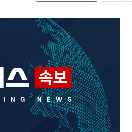
기소
수…이병태
지(종합)
0.3만개
 4.1%로
말고 과감히
쪽 아웃바
하향
재난지역 선
희망지 못
씨]