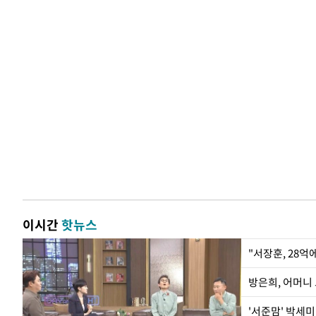
이시간
핫뉴스
"서장훈, 28억
방은희, 어머니 
'서준맘' 박세미