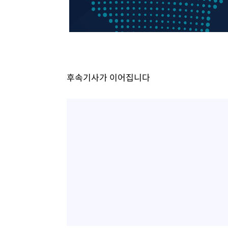
-3174초 전 >
SK하이닉스, 용인·청주 팹에 54조 투자…"AI 메모리 수요
응"
-30초 전 >
여자배구 이재영·이다영 자매, 아제르바이잔 투란VC 입단
11분 전 >
외국인 심판 성 접대 7경기 들여다보니…한국 축구 '5승 2무'
16분 전 >
[속보]코스닥, 2.86포인트(0.36%) 내린 798.81마감
17분 전 >
[속보]코스피, 6200선 약보합…0.60% 내린 6258.77에 마쳐
후속기사가 이어집니다
17분 전 >
[속보]원·달러 환율, 7.7원 내린 1416.1원 마감
19분 전 >
[속보] 노원서 40.1도 관측…서울, 2018년 이후 첫 40도
1시간 전 >
[속보]종합특검, '계엄 수용공간 확보' 신용해 前교정본부장 
1시간 전 >
외신들도 주목한 韓축구 파문…"국민적 공분에 수사 재개"
1시간 전 >
11시간 압수수색에 성접대 파문까지…'쑥대밭' 된 축구협회
1시간 전 >
[속보]규제합리화위원회 부위원장에 김태유 서울대 공대 교
후임