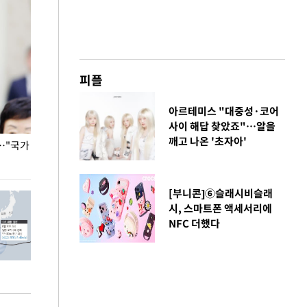
피플
아르테미스 "대중성·코어
사이 해답 찾았죠"…알을
깨고 나온 '초자아'
…"국가
홈플러스, 67개 점포 가오픈… 13일 정식 개장
오세훈 서울시장,
환경 점검
[부니콘]⑥슬래시비슬래
시, 스마트폰 액세서리에
NFC 더했다