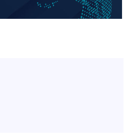
홍서범♥조갑경, 아들 불륜
1
과 후 근황…밝은 미소
 선제 대
외국인 심판 성 접대 7
2
국 축구 '5승 2무'
SK하이닉스, 주당 375원
3
분기 중 추가 주주환원 발
[속보]SK하이닉스, 주당 3
4
당…"3분기 중 주주환원 
기소
與 황희 "버스 하우스 제
5
점도 있을 것"
수…이병태
최성원, 백혈병 두 번 투병
6
닌가 싶었다"
황정민 20년 팬 "내게도
7
틀리다 확신"