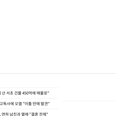
에 산 서초 건물 450억에 매물로"
고독사에 오열 "이틀 만에 발견"
, 연하 남친과 열애 "결혼 전제"