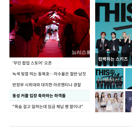
컴백하는 스키즈
지석천 뒤덮은 
'무민 팝업 스토어' 오픈
녹색 빛깔 띄는 동복호…저수율은 절반 남짓
반정부 시위대와 대치한 아르헨티나 경찰
동성 커플 입장 축하하는 하객들
"목숨 걸고 일하는데 임금 체납 웬 말이냐"