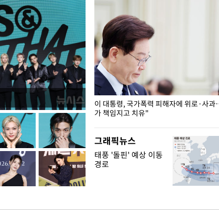
개구리밥
이 대통령, 국가폭력 피해자에 위로·사과
가 책임지고 치유"
그래픽뉴스
태풍 '돌핀' 예상 이동
경로