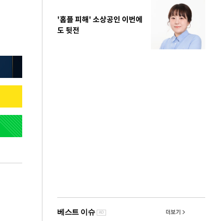
'홈플 피해' 소상공인 이번에
도 뒷전