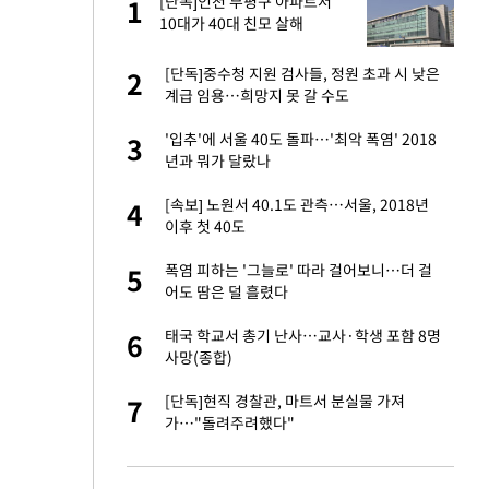
 사
[단독]인천 부평구 아파트서
1
1
10대가 40대 친모 살해
경기 들여다보니…한
[단독]중수청 지원 검사들, 정원 초과 시 낮은
2
2
계급 임용…희망지 못 갈 수도
 분기배당 결정…3
'입추'에 서울 40도 돌파…'최악 폭염' 2018
3
3
표
년과 뭐가 달랐나
75원 분기 배
[속보] 노원서 40.1도 관측…서울, 2018년
4
4
방안 확정"
이후 첫 40도
안…이동 용이한 장
폭염 피하는 '그늘로' 따라 걸어보니…더 걸
5
5
어도 땀은 덜 흘렸다
…"배우가 내 길 아
태국 학교서 총기 난사…교사·학생 포함 8명
6
6
사망(종합)
 밥 사줘…상대 주장
[단독]현직 경찰관, 마트서 분실물 가져
7
7
가…"돌려주려했다"