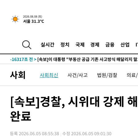
2026.08.08 (토)
서울 31.3℃
1시간 전 >
[속보]규제합리화위원회 부위원장에 김태유 서울대 공대 교
후임
-23867초 전 >
이강인, 폭염 속 AT마드리드 첫 훈련…80명 식사 대접까
-21006초 전 >
미 사업체 일자리, 7월에 2.3만개 순감하고 그 전 2개월 1
실시간
정치
국제
경제
금융
산업
하향수정 (2보)
-20454초 전 >
[속보] 미 사업체, 일자리 7월에 2.3만 개 줄어…실업률은
↓
-16317초 전 >
[속보]이 대통령 "부동산 공급 기존 사고방식 매달리지 
실천"
-15402초 전 >
이란, "오만과 '중앙 단일 루트' 합의…북쪽 인바운드·남
사회
사회최신
사건/사고
법원/검찰
의료
운드는 임시"
-6970초 전 >
"낮 기온 소폭 하락"…수도권 폭염중대경보, 폭염경보로 
-6934초 전 >
[속보]이 대통령, '호우피해' 안동·의성 관할 4개 면 특별
포
-6897초 전 >
[단독]중수청 지원 검사들, 정원 초과 시 낮은 계급 임용…
[속보]경찰, 시위대 강제 
갈 수도
-4868초 전 >
낮 최고 37도 찜통더위…곳곳 소나기·강원 많은 비[내일날
완료
-3174초 전 >
SK하이닉스, 용인·청주 팹에 54조 투자…"AI 메모리 수요
응"
-30초 전 >
여자배구 이재영·이다영 자매, 아제르바이잔 투란VC 입단
11분 전 >
외국인 심판 성 접대 7경기 들여다보니…한국 축구 '5승 2무'
등록 2026.06.05 08:55:38
수정 2026.06.05 09:01:30
16분 전 >
[속보]코스닥, 2.86포인트(0.36%) 내린 798.81마감