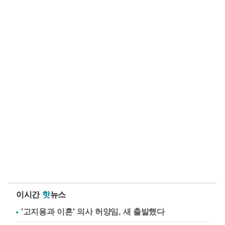
이시간
핫
뉴스
'고지용과 이혼' 의사 허양임, 새 출발했다