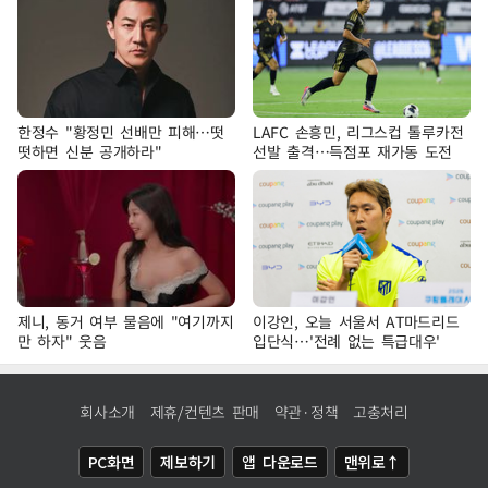
한정수 "황정민 선배만 피해…떳
LAFC 손흥민, 리그스컵 톨루카전
떳하면 신분 공개하라"
선발 출격…득점포 재가동 도전
제니, 동거 여부 물음에 "여기까지
이강인, 오늘 서울서 AT마드리드
만 하자" 웃음
입단식…'전례 없는 특급대우'
회사소개
제휴/컨텐츠 판매
약관·정책
고충처리
PC화면
제보하기
앱 다운로드
맨위로↑