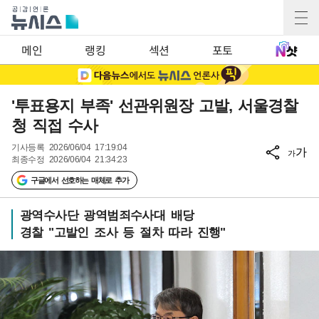
메인
랭킹
섹션
포토
'투표용지 부족' 선관위원장 고발, 서울경찰
청 직접 수사
기사등록
2026/06/04 17:19:04
가
가
최종수정
2026/06/04 21:34:23
구글에서 선호하는 매체로 추가
광역수사단 광역범죄수사대 배당
경찰 "고발인 조사 등 절차 따라 진행"