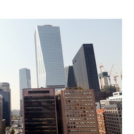
.3%↑
말고 과감히
쪽 아웃바
 하향
별재난지역
…희망지 못
날씨]
요 선제 대
단
무'
 마쳐
장 기소