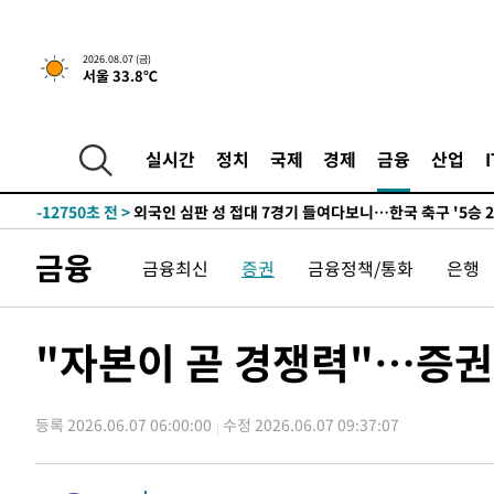
운드는 임시"
-20437초 전 >
"낮 기온 소폭 하락"…수도권 폭염중대경보, 폭염경보로
-20401초 전 >
[속보]이 대통령, '호우피해' 안동·의성 관할 4개 면 특
2026.08.07 (금)
서울 33.8℃
선포
-20364초 전 >
[단독]중수청 지원 검사들, 정원 초과 시 낮은 계급 임용
갈 수도
-18335초 전 >
낮 최고 37도 찜통더위…곳곳 소나기·강원 많은 비[내일
-16641초 전 >
SK하이닉스, 용인·청주 팹에 54조 투자…"AI 메모리 수
실시간
정치
국제
경제
금융
산업
응"
-13497초 전 >
여자배구 이재영·이다영 자매, 아제르바이잔 투란VC 입
-12750초 전 >
외국인 심판 성 접대 7경기 들여다보니…한국 축구 '5승 2
-12484초 전 >
[속보]코스닥, 2.86포인트(0.36%) 내린 798.81마감
금융
금융최신
증권
금융정책/통화
은행
-12437초 전 >
[속보]코스피, 6200선 약보합…0.60% 내린 6258.77에
-12417초 전 >
[속보]원·달러 환율, 7.7원 내린 1416.1원 마감
-12306초 전 >
[속보] 노원서 40.1도 관측…서울, 2018년 이후 첫 40도
"자본이 곧 경쟁력"…증권
-9396초 전 >
[속보]종합특검, '계엄 수용공간 확보' 신용해 前교정본부
-8269초 전 >
외신들도 주목한 韓축구 파문…"국민적 공분에 수사 재개"
등록 2026.06.07 06:00:00
수정 2026.06.07 09:37:07
-8240초 전 >
11시간 압수수색에 성접대 파문까지…'쑥대밭' 된 축구협
-7262초 전 >
[속보]규제합리화위원회 부위원장에 김태유 서울대 공대 
태 후임
-3620초 전 >
[속보]국힘 윤리위, '돌려차기 발언' 진종오·서범수 징계 