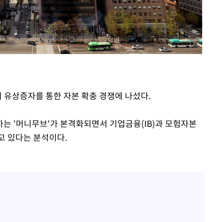
회
교수…이병
절차 개시
.3%↑
이 유상증자를 통한 자본 확충 경쟁에 나섰다.
는 '머니무브'가 본격화되면서 기업금융(IB)과 모험자본
고 있다는 분석이다.