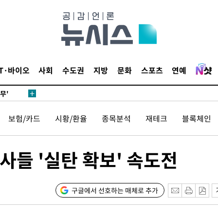
 하향
별재난지역
…희망지 못
날씨]
요 선제 대
IT·바이오
사회
수도권
지방
문화
스포츠
연예
단
무'
보험/카드
시황/환율
종목분석
재테크
블록체인
 마쳐
사들 '실탄 확보' 속도전
장 기소
회
구글에서 선호하는 매체로 추가
교수…이병
절차 개시