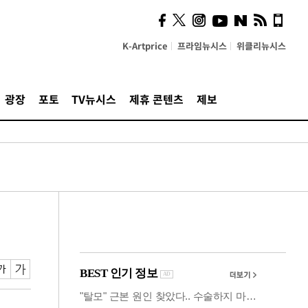
시, 스마트폰 액세서리에
NFC 더했다
K-Artprice
프라임뉴시스
위클리뉴시스
광장
포토
TV뉴시스
제휴 콘텐츠
제보