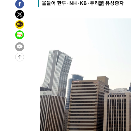
올들어 한투·NH·KB·우리證 유상증자
17분 전 >
[속보] 7월 중국 수출 23.9%↑ 수입 27.5%↑…무역총액 25
1시간 전 >
[속보]'채상병 순직 책임' 임성근, 항소심도 징역 3년
-29804초 전 >
[속보]이 대통령 "부동산 공급 기존 사고방식 매달리지 
실천"
-28889초 전 >
이란, "오만과 '중앙 단일 루트' 합의…북쪽 인바운드·남
운드는 임시"
-20457초 전 >
"낮 기온 소폭 하락"…수도권 폭염중대경보, 폭염경보로
-20421초 전 >
[속보]이 대통령, '호우피해' 안동·의성 관할 4개 면 특
선포
-20384초 전 >
[단독]중수청 지원 검사들, 정원 초과 시 낮은 계급 임용
갈 수도
-18355초 전 >
낮 최고 37도 찜통더위…곳곳 소나기·강원 많은 비[내일
-16661초 전 >
SK하이닉스, 용인·청주 팹에 54조 투자…"AI 메모리 수
응"
-13517초 전 >
여자배구 이재영·이다영 자매, 아제르바이잔 투란VC 입
-12770초 전 >
외국인 심판 성 접대 7경기 들여다보니…한국 축구 '5승 2
-12504초 전 >
[속보]코스닥, 2.86포인트(0.36%) 내린 798.81마감
-12457초 전 >
[속보]코스피, 6200선 약보합…0.60% 내린 6258.77에
-12437초 전 >
[속보]원·달러 환율, 7.7원 내린 1416.1원 마감
-12326초 전 >
[속보] 노원서 40.1도 관측…서울, 2018년 이후 첫 40도
-9416초 전 >
[속보]종합특검, '계엄 수용공간 확보' 신용해 前교정본부