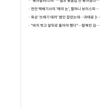
· "볶아달라니까!"…셀프 볶음밥 안 볶아줬다고 사장 폭행한 손님
· 천안 택배기사의 '매의 눈', 할머니 보이스피싱 피해 막아
· 옥상 '쓰레기 테러' 범인 잡았는데…과태료 3만원 처분에 숙박업주 허탈
· "바지 벗고 앞뒤로 돌아야 했다"…탈북민 김서아, 기쁨조 검사 수치심 회상