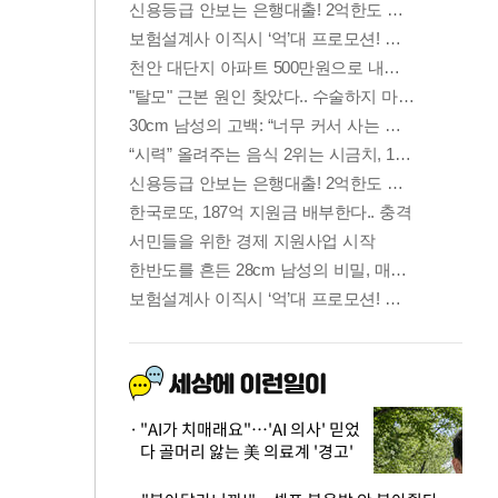
"AI가 치매래요"…'AI 의사' 믿었
다 골머리 앓는 美 의료계 '경고'