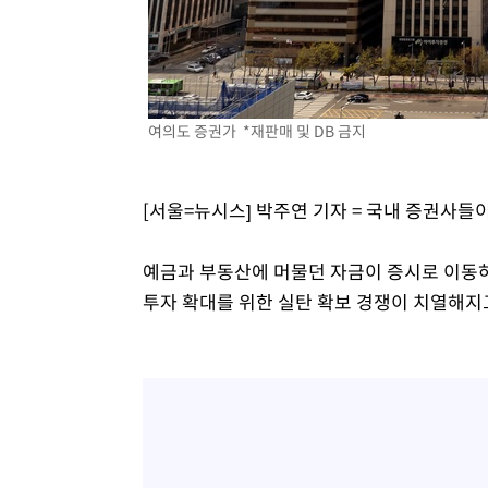
-8289초 전 >
외신들도 주목한 韓축구 파문…"국민적 공분에 수사 재개"
-8260초 전 >
11시간 압수수색에 성접대 파문까지…'쑥대밭' 된 축구협
-7282초 전 >
[속보]규제합리화위원회 부위원장에 김태유 서울대 공대 
태 후임
-3640초 전 >
[속보]국힘 윤리위, '돌려차기 발언' 진종오·서범수 징계 
여의도 증권가 *재판매 및 DB 금지
17분 전 >
[속보] 7월 중국 수출 23.9%↑ 수입 27.5%↑…무역총액 25
1시간 전 >
[속보]'채상병 순직 책임' 임성근, 항소심도 징역 3년
[서울=뉴시스] 박주연 기자 = 국내 증권사들
예금과 부동산에 머물던 자금이 증시로 이동하
투자 확대를 위한 실탄 확보 경쟁이 치열해지