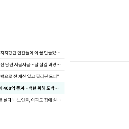
허지웅 "우리가 지지했던 인간들이 이 꼴 만들었다"
정보석 "황정음 전 남편 서글서글…잘 살길 바랐는데"
도박으로 전 재산 잃고 필리핀 도피"
차가원 "MC몽에 400억 뜯겨…백현 위해 도박빚 갚아줘"
'아들아 요양원은 싫다'…노인들, 아파도 집에 살고파