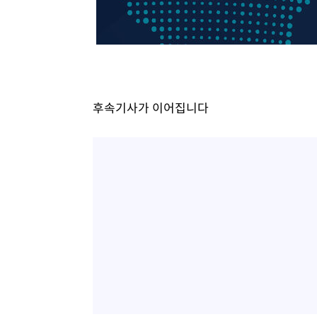
-12319초 전 >
서울 열대야 15일째 지속…비공식 '초열대야' 30도 넘어
-10886초 전 >
[속보]코스닥, 2.15포인트(0.27%) 내린 797.44 출발
-10869초 전 >
[속보]코스피, 119.51포인트(1.81%) 내린 6478.75 개
-7316초 전 >
6월 경상수지 497.3억 달러…두 달 연속 사상 최대
-7267초 전 >
서울 낮 39도 '폭염중대경보'…40도 관측 가능성도
후속기사가 이어집니다
-4629초 전 >
미 워싱턴주 스포캔 시의 통제불능 3개 산불, 방화선 일부 
53분 전 >
[속보] 호르무즈 해협 이란-오만 협상 기대속 뉴욕증시 혼조 마
0.49%↑
1시간 전 >
[속보] 이란 대통령 "지금 최고지도자와 소통하기가 매우 어려
3년 인터뷰
5시간 전 >
[속보] "이란-오만, 호르무즈 해협 통행 항로 합의" 이란 외