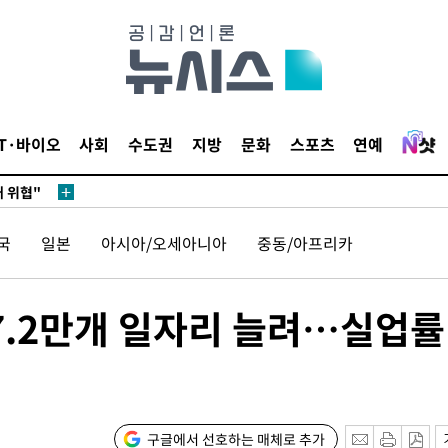
무부 대변인
 포착
라하라 격파
IT·바이오
사회
수도권
지방
문화
스포츠
연예
꺾인다"
 위협"
 수용할까
국
일본
아시아/오세아니아
중동/아프리카
해 불가피"
등 압수수
월 중 예
 17.2만개 일자리 늘려…실업률
구글에서 선호하는 매체로 추가
장