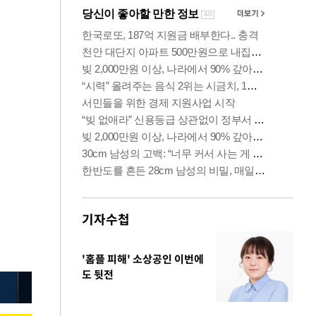
기자수첩
'홈플 피해' 소상공인 이번에
도 뒷전