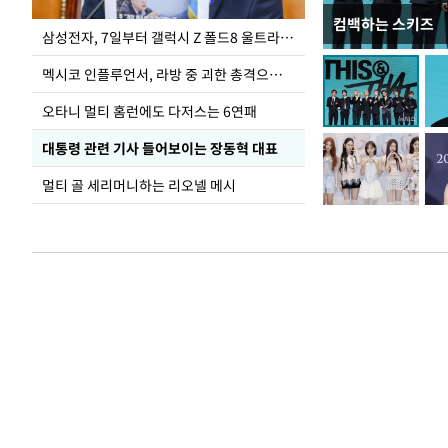
컴백하는 스키즈
이재명 대통령, 
삼성전자, 7일부터 갤럭시 Z 폴드8 울트라·폴드8·플립8 출시
선 다해 강구해야
멕시코 인플루언서, 라방 중 괴한 총격으로 사망
오타니 멀티 홈런에도 다저스는 6연패
대통령 관련 기사 들어보이는 장동혁 대표
멀티 골 세리머니하는 리오넬 메시