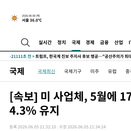
2026.08.06 (목)
서울 36.0℃
5시간 전 >
[속보] "이란-오만, 호르무즈 해협 통행 항로 합의" 이란 외
-31828초 전 >
"여기 떨어졌다"…다누리, 스페이스X 로켓 달 충돌 흔적
-28873초 전 >
손흥민, 5경기 연속골 실패…LAFC는 승부차기 끝 과달
실시간
정치
국제
경제
금융
산업
-21474초 전 >
내일까지 39도 '펄펄'…기상청 "태풍 지나며 폭염 잠시 
-21111초 전 >
트럼프, 한국계 진보 주지사 후보 맹공…"공산주의가 최대
-21089초 전 >
"美간섭에 합의 지연"…트럼프, '이란 호르무즈 통제권'
국제
국제최신
국제기구
미주
유럽
중
-17609초 전 >
[속보]산업장관 "李정부, 원전 반대 안해…안정 전력 위
-16306초 전 >
[속보]경찰, '홍명보 선임 논란' 대한축구협회·축구회관 
색
-15693초 전 >
[속보]산업장관 "美무역법 제301조 과잉생산 결과 발표 8
[속보] 미 사업체, 5월에
상
-15486초 전 >
[속보]코스피 매도사이드카 발동…4%대 급락
4.3% 유지
-14758초 전 >
[속보]전남광주 초대 시민추천 부시장에 백승주·윤난실
-12319초 전 >
서울 열대야 15일째 지속…비공식 '초열대야' 30도 넘어
-10886초 전 >
[속보]코스닥, 2.15포인트(0.27%) 내린 797.44 출발
등록 2026.06.05 21:32:10
수정 2026.06.05 21:34:24
-10869초 전 >
[속보]코스피, 119.51포인트(1.81%) 내린 6478.75 개