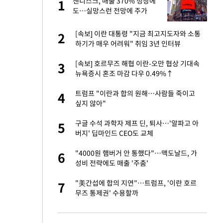
재
샌디스크, 매출 370% 성장에
1
1
도…실망스런 전망에 주가
5%↓
서글서글한 인상이
[속보] 이란 대통령 "지금 최고지도자와 소통
2
2
하기가 매우 어려워" 취임 3년 인터뷰
입힌다…AI 로봇 연
[속보] 호르무즈 해협 이란-오만 협상 기대속
3
3
뉴욕증시 혼조 마감 다우 0.49%↑
이 안 된다"
트럼프 "이란과 합의 원해…사람들 죽이고
4
4
싶지 않아"
"짝짝이 눈 탈출"
구글 수석 과학자 제프 딘, 퇴사…'알파고 아
5
5
버지' 딥마인드 CEO도 교체
 원전 반대 안해…안
"4000원 햄버거 안 통했다"…맥도날드, 가
6
6
성비 전략에도 매출 '주춤'
, 들이받은 승합차
"美간섭에 합의 지연"…트럼프, '이란 호르
7
7
무즈 통제권' 수용할까