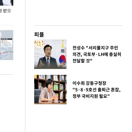
원 받으
정동영, 조현 '이상주의' 발언에 "이상이 있어야
장동혁 "李 대
현실 바꿔"
하다"
피플
전성수 "서리풀지구 주민
의견, 국토부·LH에 충실히
전달할 것"
이수희 강동구청장
"5·8·9호선 출퇴근 혼잡,
정부 국비지원 필요"