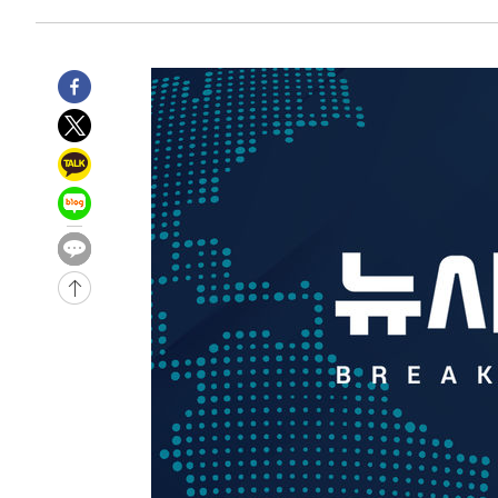
-7316초 전 >
6월 경상수지 497.3억 달러…두 달 연속 사상 최대
-7267초 전 >
서울 낮 39도 '폭염중대경보'…40도 관측 가능성도
-4629초 전 >
미 워싱턴주 스포캔 시의 통제불능 3개 산불, 방화선 일부 
53분 전 >
[속보] 호르무즈 해협 이란-오만 협상 기대속 뉴욕증시 혼조 마
0.49%↑
1시간 전 >
[속보] 이란 대통령 "지금 최고지도자와 소통하기가 매우 어려
3년 인터뷰
5시간 전 >
[속보] "이란-오만, 호르무즈 해협 통행 항로 합의" 이란 외
-31828초 전 >
"여기 떨어졌다"…다누리, 스페이스X 로켓 달 충돌 흔적
-28873초 전 >
손흥민, 5경기 연속골 실패…LAFC는 승부차기 끝 과달
-21474초 전 >
내일까지 39도 '펄펄'…기상청 "태풍 지나며 폭염 잠시 
-21111초 전 >
트럼프, 한국계 진보 주지사 후보 맹공…"공산주의가 최대
-21089초 전 >
"美간섭에 합의 지연"…트럼프, '이란 호르무즈 통제권'
-17609초 전 >
[속보]산업장관 "李정부, 원전 반대 안해…안정 전력 위
-16306초 전 >
[속보]경찰, '홍명보 선임 논란' 대한축구협회·축구회관 
색
-15693초 전 >
[속보]산업장관 "美무역법 제301조 과잉생산 결과 발표 8
상
-15486초 전 >
[속보]코스피 매도사이드카 발동…4%대 급락
-14758초 전 >
[속보]전남광주 초대 시민추천 부시장에 백승주·윤난실