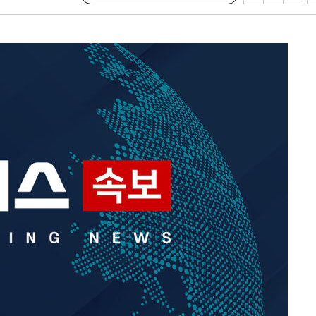
구축
감 다우
워" 취임
무부 대변인
 포착
라하라 격파
꺾인다"
 위협"
 수용할까
해 불가피"
등 압수수
월 중 예