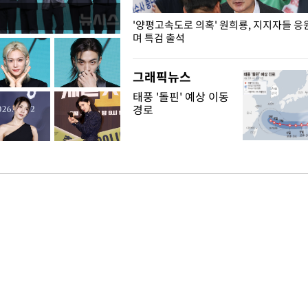
"수사·기소 분리 관련 대비책 최
'양평고속도로 의혹' 원희룡, 지지자들 응
"
며 특검 출석
그래픽뉴스
태풍 '돌핀' 예상 이동
경로