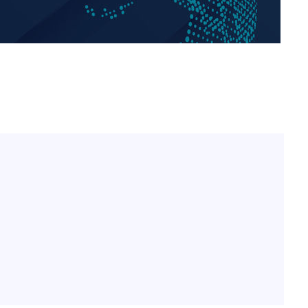
황기순 "원정 도박으로 전 
1
산 잃고 필리핀 도피"
정보석 "황정음 전 남편 
2
장
었는데…"
정부, 전 산업에 'AI 옷' 
3
1000대 보급 추진
구축
바다, 워터밤 공개저격 "말
4
감 다우
워" 취임
최준희, 또 성형수술 예고 
무부 대변인
5
[속보]산업장관 "李정부,
6
정 전력 위해 불가피"
고속도로서 화물차 낙하물
7
동승자 사망