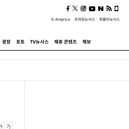
K-Artprice
프라임뉴시스
위클리뉴시스
광장
포토
TV뉴시스
제휴 콘텐츠
제보