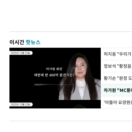
이시간
핫뉴스
황기순 "원정 