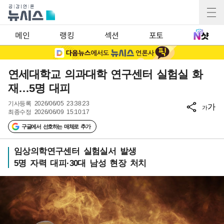
메인
랭킹
섹션
포토
연세대학교 의과대학 연구센터 실험실 화
재…5명 대피
기사등록
2026/06/05 23:38:23
가
가
최종수정
2026/06/09 15:10:17
구글에서 선호하는 매체로 추가
임상의학연구센터 실험실서 발생
5명 자력 대피·30대 남성 현장 처치