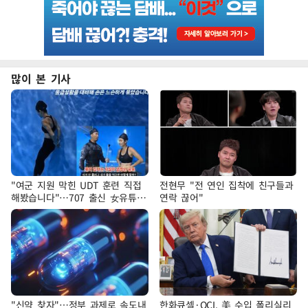
많이 본 기사
"여군 지원 막힌 UDT 훈련 직접
전현무 "전 연인 집착에 친구들과
해봤습니다"…707 출신 女유튜버
연락 끊어"
'완벽 소화'
"신약 찾자"…정부 과제로 속도내
한화큐셀·OCI, 美 수입 폴리실리