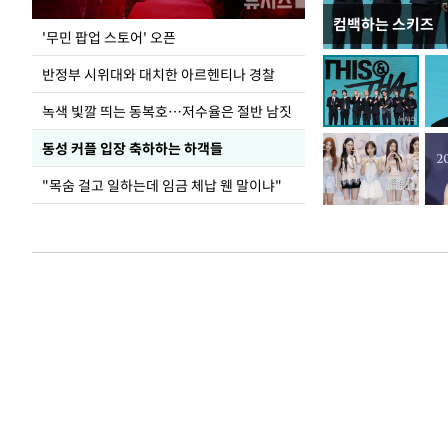
컴백하는 스키즈
지석천 뒤덮은 
'무민 팝업 스토어' 오픈
반정부 시위대와 대치한 아르헨티나 경찰
녹색 빛깔 띄는 동복호…저수율은 절반 남짓
동성 커플 입장 축하하는 하객들
"목숨 걸고 일하는데 임금 체납 웬 말이냐"