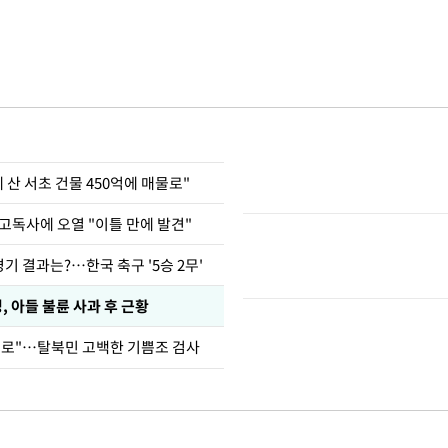
에 산 서초 건물 450억에 매물로"
고독사에 오열 "이틀 만에 발견"
경기 결과는?…한국 축구 '5승 2무'
 아들 불륜 사과 후 근황
뒤로"…탈북민 고백한 기쁨조 검사