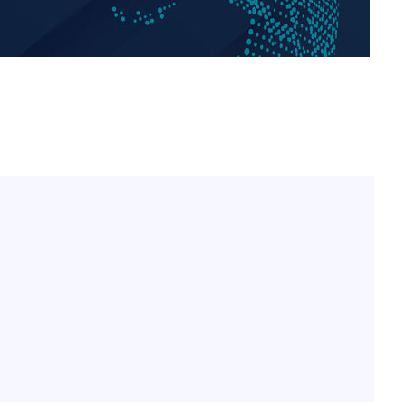
"서장훈, 28억에 산 서초 
1
450억에 매물로"
협회
 교수…이
전현무 "전 연인 집착에 
2
 절차 개시
액
"여군 지원 막힌 UDT 훈
3
다"…707 출신 女유튜버 
박찬민 딸 박민하, 배우
4
사망
니…여유로운 근황 공개
"한강수영장, 문신 노출 이
CDC
5
"출입 막는 건 명백한 차별
압수수색
구윤철 "실거주 30억 이
6
세 모두 완화"
[속보]SK하이닉스, 주당 3
7
당…"3분기 중 주주환원 