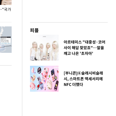
…"국가
홈플러스, 67개 점포 가오픈… 13일 정식 개장
오세훈 서울시장,
환경 점검
피플
아르테미스 "대중성·코어
사이 해답 찾았죠"…알을
깨고 나온 '초자아'
[부니콘]⑥슬래시비슬래
시, 스마트폰 액세서리에
NFC 더했다