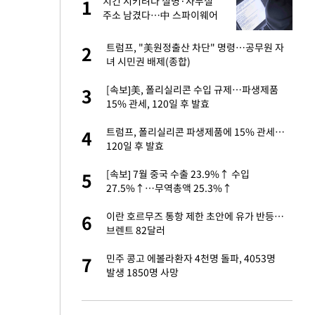
건물
치킨 시키려다 실명·사무실
1
1
주소 남겼다…中 스파이웨어
꼬리 밟혔다
친구들과 연락 끊어"
트럼프, "美원정출산 차단" 명령…공무원 자
2
2
녀 시민권 배제(종합)
련 직접 해봤습니
[속보]美, 폴리실리콘 수입 규제…파생제품
3
3
'완벽 소화'
15% 관세, 120일 후 발효
·국가대표 병행하더
트럼프, 폴리실리콘 파생제품에 15% 관세…
4
4
120일 후 발효
용객 제한을" vs
[속보] 7월 중국 수출 23.9%↑ 수입
5
5
"
27.5%↑…무역총액 25.3%↑
하 주택은 보유·양도
이란 호르무즈 통항 제한 초안에 유가 반등…
6
6
브렌트 82달러
75원 분기 배
민주 콩고 에볼라환자 4천명 돌파, 4053명
7
7
방안 확정"
발생 1850명 사망