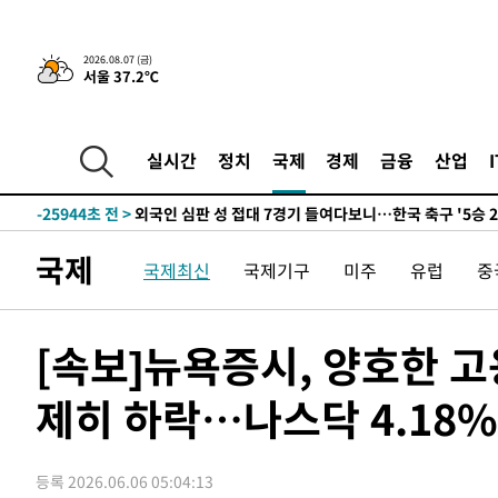
-2722초 전 >
[속보]경찰·노동부, HL만도 평택사업장 끼임 사망 관련 
2026.08.07 (금)
서울 37.2℃
-31529초 전 >
낮 최고 37도 찜통더위…곳곳 소나기·강원 많은 비[내일
-29835초 전 >
SK하이닉스, 용인·청주 팹에 54조 투자…"AI 메모리 수
응"
-26691초 전 >
여자배구 이재영·이다영 자매, 아제르바이잔 투란VC 입
실시간
정치
국제
경제
금융
산업
-25944초 전 >
외국인 심판 성 접대 7경기 들여다보니…한국 축구 '5승 2
-25678초 전 >
[속보]코스닥, 2.86포인트(0.36%) 내린 798.81마감
-25631초 전 >
[속보]코스피, 6200선 약보합…0.60% 내린 6258.77에
국제
국제최신
국제기구
미주
유럽
중
-25611초 전 >
[속보]원·달러 환율, 7.7원 내린 1416.1원 마감
-25500초 전 >
[속보] 노원서 40.1도 관측…서울, 2018년 이후 첫 40도
-22590초 전 >
[속보]종합특검, '계엄 수용공간 확보' 신용해 前교정본
[속보]뉴욕증시, 양호한 
-21463초 전 >
외신들도 주목한 韓축구 파문…"국민적 공분에 수사 재개
제히 하락…나스닥 4.18
-21434초 전 >
11시간 압수수색에 성접대 파문까지…'쑥대밭' 된 축구
-20456초 전 >
[속보]규제합리화위원회 부위원장에 김태유 서울대 공대
병태 후임
-16814초 전 >
[속보]국힘 윤리위, '돌려차기 발언' 진종오·서범수 징계
등록 2026.06.06 05:04:13
-12139초 전 >
[속보] 7월 중국 수출 23.9%↑ 수입 27.5%↑…무역총