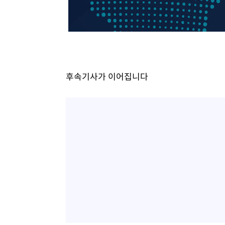
-21434초 전 >
11시간 압수수색에 성접대 파문까지…'쑥대밭' 된 축구
-20456초 전 >
[속보]규제합리화위원회 부위원장에 김태유 서울대 공대
병태 후임
-16814초 전 >
[속보]국힘 윤리위, '돌려차기 발언' 진종오·서범수 징계
-12139초 전 >
[속보] 7월 중국 수출 23.9%↑ 수입 27.5%↑…무역총
25.3%↑
-9299초 전 >
[속보]'채상병 순직 책임' 임성근, 항소심도 징역 3년
후속기사가 이어집니다
-9165초 전 >
[속보]종합특검, '관저이전 봐주기 감사' 유병호 구속기소
-5765초 전 >
민주 콩고 에볼라환자 4천명 돌파, 4053명 발생 1850명 
-5015초 전 >
[속보]'300억원대 사기 혐의' 차가원 대표 구속 송치
-4209초 전 >
"미 전국적 살모네라 식중독 원인은 멕시코산 할라피뇨"-- 
-2722초 전 >
[속보]경찰·노동부, HL만도 평택사업장 끼임 사망 관련 