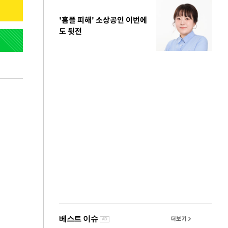
'홈플 피해' 소상공인 이번에
도 뒷전