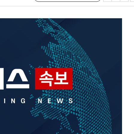
사망
CDC
압수수색
날씨]
요 선제 대
단
무'
 마쳐
부장 기소
"