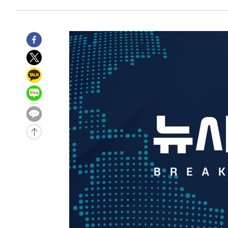
25.3%↑
-9299초 전 >
[속보]'채상병 순직 책임' 임성근, 항소심도 징역 3년
-9165초 전 >
[속보]종합특검, '관저이전 봐주기 감사' 유병호 구속기소
-5765초 전 >
민주 콩고 에볼라환자 4천명 돌파, 4053명 발생 1850명 
-5015초 전 >
[속보]'300억원대 사기 혐의' 차가원 대표 구속 송치
-4209초 전 >
"미 전국적 살모네라 식중독 원인은 멕시코산 할라피뇨"-- 
-2722초 전 >
[속보]경찰·노동부, HL만도 평택사업장 끼임 사망 관련 
-31529초 전 >
낮 최고 37도 찜통더위…곳곳 소나기·강원 많은 비[내일
-29835초 전 >
SK하이닉스, 용인·청주 팹에 54조 투자…"AI 메모리 수
응"
-26691초 전 >
여자배구 이재영·이다영 자매, 아제르바이잔 투란VC 입
-25944초 전 >
외국인 심판 성 접대 7경기 들여다보니…한국 축구 '5승 2
-25678초 전 >
[속보]코스닥, 2.86포인트(0.36%) 내린 798.81마감
-25631초 전 >
[속보]코스피, 6200선 약보합…0.60% 내린 6258.77에
-25611초 전 >
[속보]원·달러 환율, 7.7원 내린 1416.1원 마감
-25500초 전 >
[속보] 노원서 40.1도 관측…서울, 2018년 이후 첫 40도
-22590초 전 >
[속보]종합특검, '계엄 수용공간 확보' 신용해 前교정본
-21463초 전 >
외신들도 주목한 韓축구 파문…"국민적 공분에 수사 재개