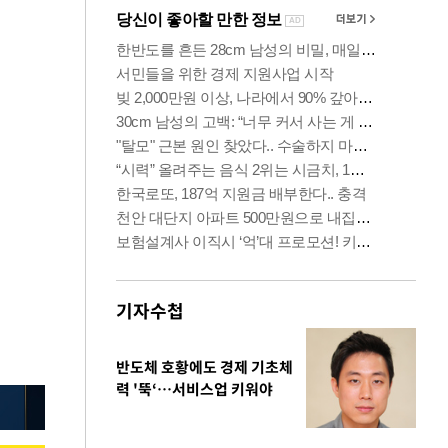
기자수첩
반도체 호황에도 경제 기초체
력 '뚝‘…서비스업 키워야