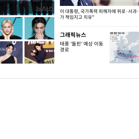
개구리밥
이 대통령, 국가폭력 피해자에 위로·사과
가 책임지고 치유"
그래픽뉴스
태풍 '돌핀' 예상 이동
경로