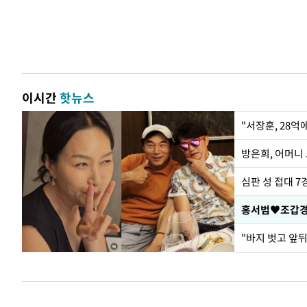
이시간
핫뉴스
"서장훈, 28억
방은희, 어머니 
심판 성 접대 7
홍서범♥조갑경,
"바지 벗고 앞