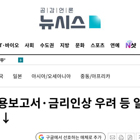
압수수색
날씨]
요 선제 대
단
IT·바이오
사회
수도권
지방
문화
스포츠
연예
무'
 마쳐
국
일본
아시아/오세아니아
중동/아프리카
부장 기소
고용보고서·금리인상 우려 등 
"
%↓
협회
 교수…이
 절차 개시
구글에서 선호하는 매체로 추가
액