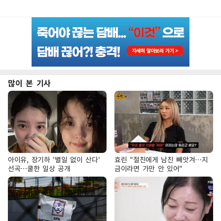
많이 본 기사
아이유, 장기하 '별일 없이 산다'
효린 "절친에게 남친 빼앗겨…지
선곡…쿨한 일상 공개
금이라면 가만 안 있어"