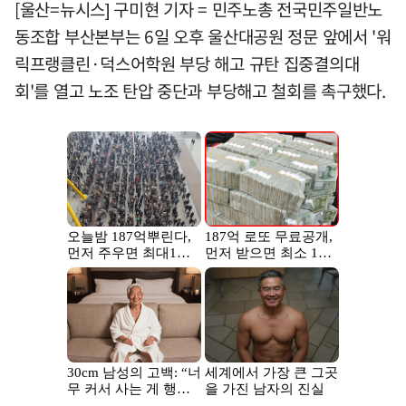
[울산=뉴시스] 구미현 기자 = 민주노총 전국민주일반노
동조합 부산본부는 6일 오후 울산대공원 정문 앞에서 '워
릭프랭클린·덕스어학원 부당 해고 규탄 집중결의대
회'를 열고 노조 탄압 중단과 부당해고 철회를 촉구했다.