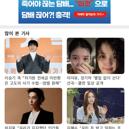
많이 본 기사
이승기 측 "차가원 전세금 미반환
아이유, 장기하 '별일 없이 산다'
은 고도의 사기 수법…엄벌 원해"
선곡…쿨한 일상 공개
허지웅 "우리가 지지했던 인간들
김혜수 "우린 돈 받고 일하는 프