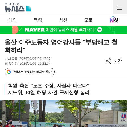
메인
랭킹
섹션
포토
울산 이주노동자 영어강사들 "부당해고 철
회하라"
기사등록
2026/06/06 16:17:17
가
가
최종수정
2026/06/06 16:22:24
구글에서 선호하는 매체로 추가
학원 측은 "노조 주장, 사실과 다르다"
지노위, 10일 해당 사건 구제신청 심리