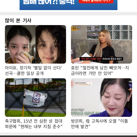
많이 본 기사
아이유, 장기하 '별일 없이 산다'
효린 "절친에게 남친 빼앗겨…지
선곡…쿨한 일상 공개
금이라면 가만 안 있어"
축구협회, 15년 전 심판 성 접대
방은희, 母 고독사에 오열 "이틀
파문에 "현재는 내부 지침 준수"
만에 발견"