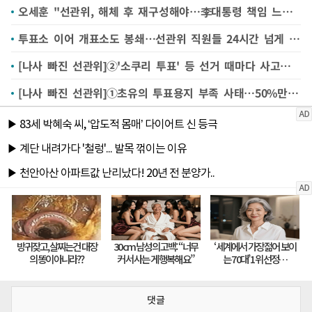
오세훈 "선관위, 해체 후 재구성해야…李대통령 책임 느껴야"
투표소 이어 개표소도 봉쇄…선관위 직원들 24시간 넘게 고립
[나사 빠진 선관위]②'소쿠리 투표' 등 선거 때마다 사고…부실 관리로 선거 불신 자초
[나사 빠진 선관위]①초유의 투표용지 부족 사태…50%만 준비해놓고 분배 시스템도 주먹구구
댓글