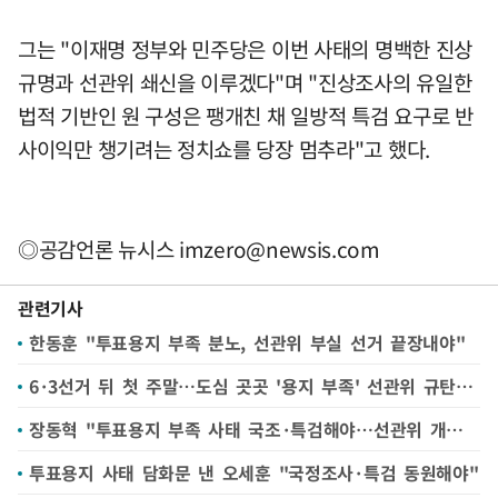
그는 "이재명 정부와 민주당은 이번 사태의 명백한 진상
규명과 선관위 쇄신을 이루겠다"며 "진상조사의 유일한
법적 기반인 원 구성은 팽개친 채 일방적 특검 요구로 반
사이익만 챙기려는 정치쇼를 당장 멈추라"고 했다.
◎공감언론 뉴시스
imzero@newsis.com
관련기사
한동훈 "투표용지 부족 분노, 선관위 부실 선거 끝장내야"
6·3선거 뒤 첫 주말…도심 곳곳 '용지 부족' 선관위 규탄 집회
장동혁 "투표용지 부족 사태 국조·특검해야…선관위 개혁기구 구성하자"
투표용지 사태 담화문 낸 오세훈 "국정조사·특검 동원해야"