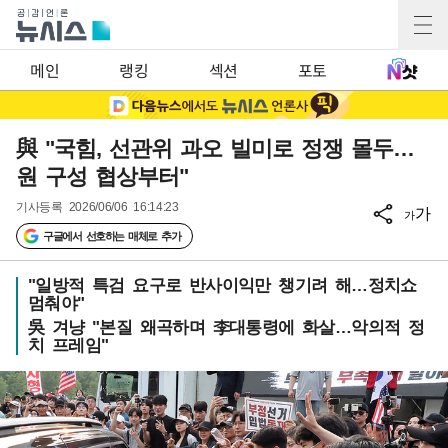
메인
랭킹
섹션
포토
與 "국힘, 선관위 과오 빌미로 정쟁 몰두…
원 구성 협상부터"
기사등록
2026/06/06 16:14:23
가
가
구글에서 선호하는 매체로 추가
"일방적 특검 요구로 반사이익만 챙기려 해…정치쇼
멈춰야"
吳 겨냥 "본질 왜곡하며 李대통령에 화살…악의적 정
치 프레임"