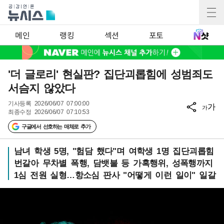
메인
랭킹
섹션
포토
'더 글로리' 현실판? 집단괴롭힘에 성범죄도
서슴지 않았다
기사등록
2026/06/07 07:00:00
가
가
최종수정
2026/06/07 07:10:53
구글에서 선호하는 매체로 추가
남녀 학생 5명, "험담 했다"며 여학생 1명 집단괴롭힘
번갈아 무차별 폭행, 담뱃불 등 가혹행위, 성폭행까지
1심 전원 실형…항소심 판사 "어떻게 이런 일이" 일갈