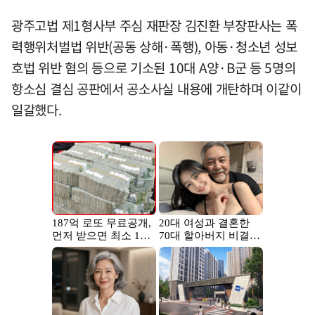
광주고법 제1형사부 주심 재판장 김진환 부장판사는 폭
력행위처벌법 위반(공동 상해·폭행), 아동·청소년 성보
호법 위반 혐의 등으로 기소된 10대 A양·B군 등 5명의
항소심 결심 공판에서 공소사실 내용에 개탄하며 이같이
일갈했다.