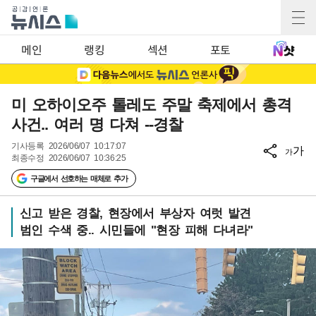
메인
랭킹
섹션
포토
미 오하이오주 톨레도 주말 축제에서 총격
사건.. 여러 명 다쳐 --경찰
기사등록
2026/06/07 10:17:07
가
가
최종수정
2026/06/07 10:36:25
구글에서 선호하는 매체로 추가
신고 받은 경찰, 현장에서 부상자 여럿 발견
범인 수색 중.. 시민들에 "현장 피해 다녀라"