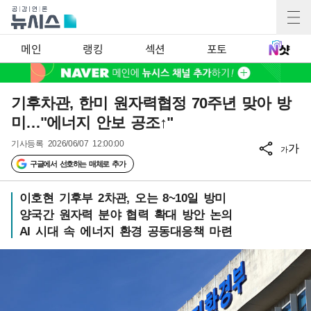
메인
랭킹
섹션
포토
기후차관, 한미 원자력협정 70주년 맞아 방
미…"에너지 안보 공조↑"
기사등록
2026/06/07 12:00:00
가
가
구글에서 선호하는 매체로 추가
이호현 기후부 2차관, 오는 8~10일 방미
양국간 원자력 분야 협력 확대 방안 논의
AI 시대 속 에너지 환경 공동대응책 마련