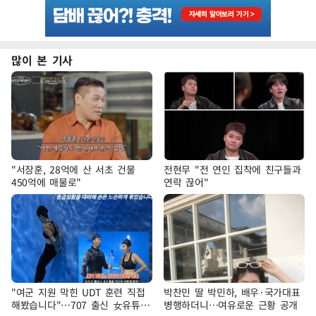
많이 본 기사
"서장훈, 28억에 산 서초 건물
전현무 "전 연인 집착에 친구들과
450억에 매물로"
연락 끊어"
"여군 지원 막힌 UDT 훈련 직접
박찬민 딸 박민하, 배우·국가대표
해봤습니다"…707 출신 女유튜버
병행하더니…여유로운 근황 공개