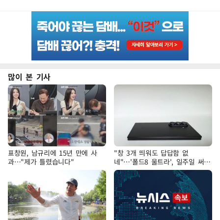
많이 본 기사
표창원, 남규리에 15년 만에 사
"창 3개 띄워도 답답함 없
과…"제가 틀렸습니다"
네"…'폴드8 울트라', 일주일 써보
니