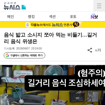
메인
랭킹
섹션
포토
음식 밟고 소시지 쪼아 먹는 비둘기…길거
리 음식 위생은
기사등록
2026/06/07 20:24:00
가
가
구글에서 선호하는 매체로 추가