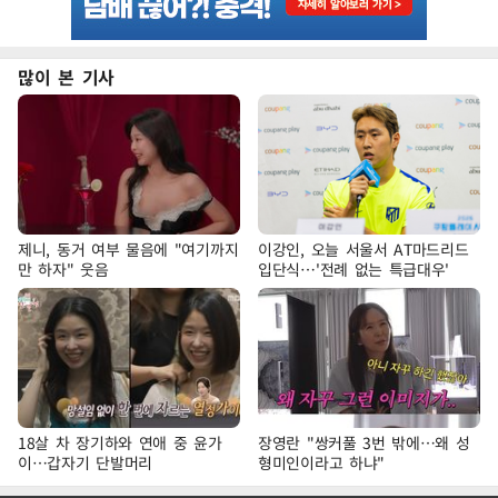
많이 본 기사
제니, 동거 여부 물음에 "여기까지
이강인, 오늘 서울서 AT마드리드
만 하자" 웃음
입단식…'전례 없는 특급대우'
18살 차 장기하와 연애 중 윤가
장영란 "쌍커풀 3번 밖에…왜 성
이…갑자기 단발머리
형미인이라고 하냐"