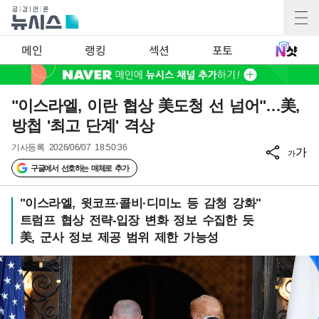
메인
랭킹
섹션
포토
"이스라엘, 이란 협상 美도청 선 넘어"…美,
방첩 '최고 단계' 격상
기사등록
2026/06/07 18:50:36
가
가
구글에서 선호하는 매체로 추가
"이스라엘, 윗코프·콜비·디미노 등 감청 강화"
트럼프 협상 전략-입장 변화 정보 수집한 듯
美, 군사 정보 제공 범위 제한 가능성