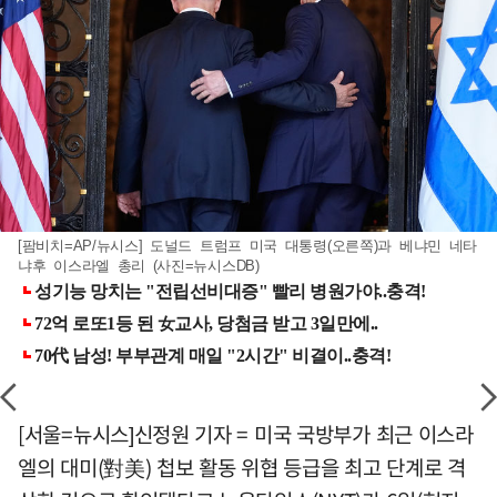
[팜비치=AP/뉴시스] 도널드 트럼프 미국 대통령(오른쪽)과 베냐민 네타
냐후 이스라엘 총리 (사진=뉴시스DB)
[서울=뉴시스]신정원 기자 = 미국 국방부가 최근 이스라
엘의 대미(對美) 첩보 활동 위협 등급을 최고 단계로 격