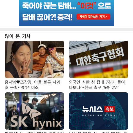
많이 본 기사
홍서범♥조갑경, 아들 불륜 사과
외국인 심판 성 접대 7경기 들여
후 근황…밝은 미소
다보니…한국 축구 '5승 2무'