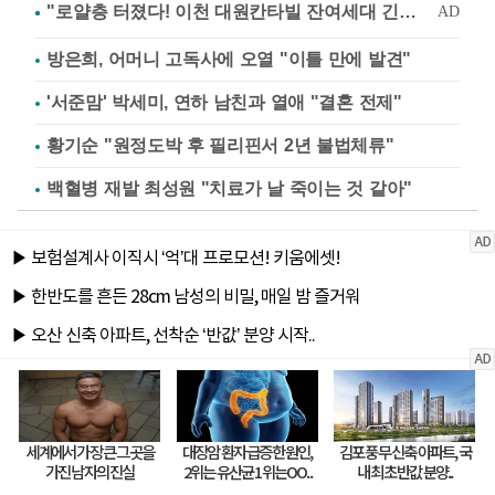
방은희, 어머니 고독사에 오열 "이틀 만에 발견"
'서준맘' 박세미, 연하 남친과 열애 "결혼 전제"
황기순 "원정도박 후 필리핀서 2년 불법체류"
백혈병 재발 최성원 "치료가 날 죽이는 것 같아"