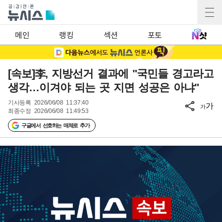
메인
랭킹
섹션
포토
[속보]李, 지방선거 결과에 "국민들 경고라고
생각…이겨야 되는 곳 지면 성공은 아냐"
기사등록
2026/06/08 11:37:40
가
가
최종수정
2026/06/08 11:49:53
구글에서 선호하는 매체로 추가