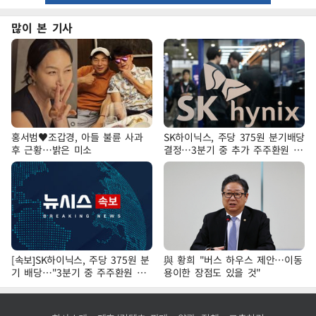
많이 본 기사
홍서범♥조갑경, 아들 불륜 사과
SK하이닉스, 주당 375원 분기배당
후 근황…밝은 미소
결정…3분기 중 추가 주주환원 발
표
[속보]SK하이닉스, 주당 375원 분
與 황희 "버스 하우스 제안…이동
기 배당…"3분기 중 주주환원 방
용이한 장점도 있을 것"
안 확정"