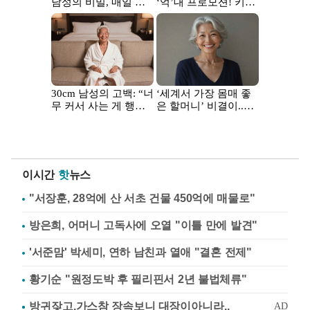
이시간
핫
뉴스
"서장훈, 28억에 산 서초 건물 450억에 매물로"
방은희, 어머니 고독사에 오열 "이틀 만에 발견"
'서준맘' 박세미, 연하 남친과 열애 "결혼 전제"
황기순 "원정도박 후 필리핀서 2년 불법체류"