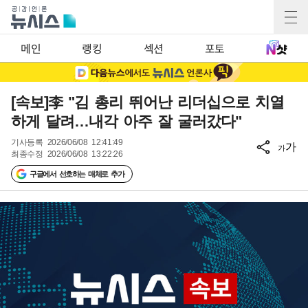
메인
랭킹
섹션
포토
[속보]李 "김 총리 뛰어난 리더십으로 치열
하게 달려…내각 아주 잘 굴러갔다"
기사등록
2026/06/08 12:41:49
가
가
최종수정
2026/06/08 13:22:26
구글에서 선호하는 매체로 추가