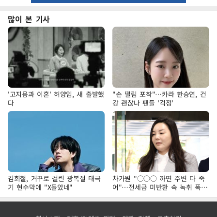
많이 본 기사
'고지용과 이혼' 허양임, 새 출발했
"손 떨림 포착"…카라 한승연, 건
다
강 괜찮나 팬들 '걱정'
김희철, 거꾸로 걸린 광복절 태극
차가원 "○○○ 까면 주변 다 죽
기 현수막에 "X돌았네"
어"…전세금 미반환 속 녹취 폭로
파장