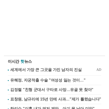
이시간
핫
뉴스
유혜정, 자궁적출 수술 "여성성 잃는 것이…"
김정렬 "친형 군대서 구타로 사망…유골 못 찾아"
표창원, 남규리에 15년 만에 사과…"제가 틀렸습니다"
하리수 "이혼 내가 먼저 제안…아기 못 낳아 미안"