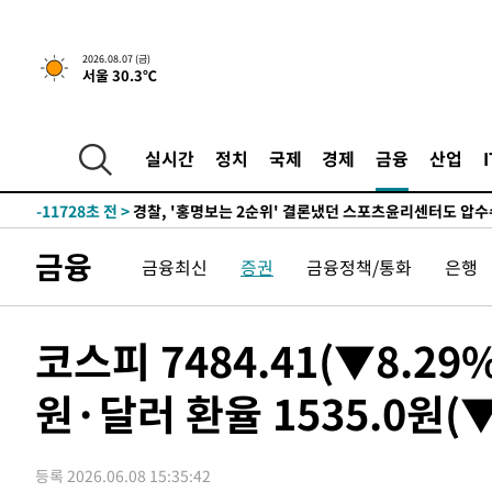
2026.08.07 (금)
서울 30.3℃
6시간 전 >
내일까지 39도 '펄펄'…기상청 "태풍 지나며 폭염 잠시 꺾인
-14814초 전 >
'월드컵 탈락 후폭풍' 축구협회…11시간 걸린 초유의 압
합)
-14250초 전 >
[속보] 뉴욕증시, 혼조 출발…나스닥 0.3%↓, 다우 0.1
실시간
정치
국제
경제
금융
산업
-13043초 전 >
축구협회, 15년 전 심판 성 접대 파문에 "현재는 내부 지
-11728초 전 >
경찰, '홍명보는 2순위' 결론냈던 스포츠윤리센터도 압
44분 전 >
[속보]합참 "北 발사체는 단거리탄도미사일…감시·경계태세 
금융
금융최신
증권
금융정책/통화
은행
48분 전 >
日방위성, 北이 동해로 쏜 발사체는 탄도미사일 가능성
1시간 전 >
[속보] SKT, 에이닷 서비스 장애 발생…"원인 파악 중"
1시간 전 >
[속보]합참 "북, 동해상으로 미상 발사체 발사"
코스피 7484.41(▼8.29%
1시간 전 >
'낮 최고 39도' 불볕더위…한밤 열대야도 계속[내일날씨]
원·달러 환율 1535.0원(▼
1시간 전 >
[속보]7~9일 프로야구 3연전도 폭염 취소…11일 재개
1시간 전 >
"韓 외환시장 개입 관측 배경엔 美의 대한국 무역적자 있어"
1시간 전 >
'월드컵 탈락 후폭풍' 축구협회…초유의 압수수색에 '충격·당
등록 2026.06.08 15:35:42
1시간 전 >
서울 낮 37.9도, 올여름 최고치 경신…영등포 순간 '40도'