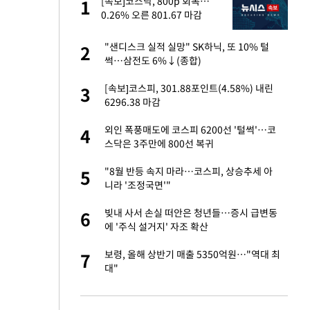
산
[속보]코스닥, 800p 회복…
1
1
0.26% 오른 801.67 마감
앗겨…지금이라면 가
"샌디스크 실적 실망" SK하닉, 또 10% 털
2
2
썩…삼전도 6%↓(종합)
성 접대 파문에 "현
[속보]코스피, 301.88포인트(4.58%) 내린
3
3
6296.38 마감
"이틀 만에 발견"
외인 폭풍매도에 코스피 6200선 '털썩'…코
4
4
스닥은 3주만에 800선 복귀
비스 장애 발생…"원
"8월 반등 속지 마라…코스피, 상승추세 아
5
5
니라 '조정국면'"
일까지 취소…11일
빚내 사서 손실 떠안은 청년들…증시 급변동
6
6
에 '주식 설거지' 자조 확산
소…11일 재개·오
보령, 올해 상반기 매출 5350억원…"역대 최
7
7
대"