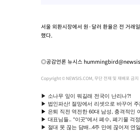
1시간 전 >
[속보]7~9일 프로야구 3연전도 폭염 취소…11일 재개
1시간 전 >
"韓 외환시장 개입 관측 배경엔 美의 대한국 무역적자 있어"
1시간 전 >
'월드컵 탈락 후폭풍' 축구협회…초유의 압수수색에 '충격·당
서울 외환시장에서 원·달러 환율은 전 거래일(15
1시간 전 >
서울 낮 37.9도, 올여름 최고치 경신…영등포 순간 '40도'
했다.
1시간 전 >
[속보]종합특검, 대검 추가 압수수색…내란 중요임무종사 혐
2시간 전 >
[속보]코스닥, 800p 회복…0.26% 오른 801.67 마감
3시간 전 >
[속보]코스피, 301.88포인트(4.58%) 내린 6296.38 마감
◎공감언론 뉴시스
hummingbird@newsi
3시간 전 >
[속보]원·달러 환율, 0.7원 내린 1423.8원 마감
3시간 전 >
"여기 떨어졌다"…다누리, 스페이스X 로켓 달 충돌 흔적 포착
Copyright © NEWSIS.COM, 무단 전재 및 재배포 금지
4시간 전 >
손흥민, 5경기 연속골 실패…LAFC는 승부차기 끝 과달라하라
6시간 전 >
내일까지 39도 '펄펄'…기상청 "태풍 지나며 폭염 잠시 꺾인