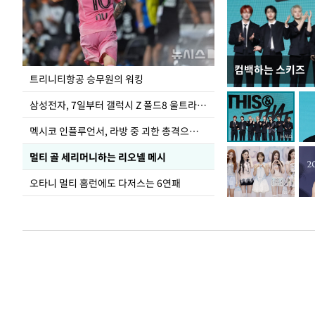
컴백하는 스키즈
입추 하루 앞둔 
트리니티항공 승무원의 워킹
폭염
삼성전자, 7일부터 갤럭시 Z 폴드8 울트라·폴드8·플립8 출시
멕시코 인플루언서, 라방 중 괴한 총격으로 사망
멀티 골 세리머니하는 리오넬 메시
오타니 멀티 홈런에도 다저스는 6연패