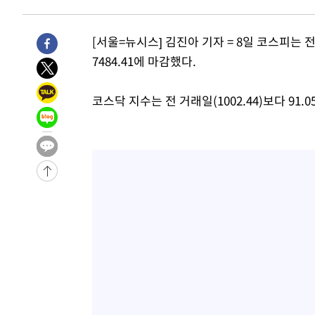
1시간 전 >
[속보]종합특검, 대검 추가 압수수색…내란 중요임무종사 혐
2시간 전 >
[속보]코스닥, 800p 회복…0.26% 오른 801.67 마감
[서울=뉴시스] 김진아 기자 = 8일 코스피는 전 거
3시간 전 >
[속보]코스피, 301.88포인트(4.58%) 내린 6296.38 마감
7484.41에 마감했다.
3시간 전 >
[속보]원·달러 환율, 0.7원 내린 1423.8원 마감
3시간 전 >
"여기 떨어졌다"…다누리, 스페이스X 로켓 달 충돌 흔적 포착
코스닥 지수는 전 거래일(1002.44)보다 91.0
4시간 전 >
손흥민, 5경기 연속골 실패…LAFC는 승부차기 끝 과달라하라
6시간 전 >
내일까지 39도 '펄펄'…기상청 "태풍 지나며 폭염 잠시 꺾인
-14814초 전 >
'월드컵 탈락 후폭풍' 축구협회…11시간 걸린 초유의 압
합)
-14250초 전 >
[속보] 뉴욕증시, 혼조 출발…나스닥 0.3%↓, 다우 0.1
-13043초 전 >
축구협회, 15년 전 심판 성 접대 파문에 "현재는 내부 지
-11728초 전 >
경찰, '홍명보는 2순위' 결론냈던 스포츠윤리센터도 압
44분 전 >
[속보]합참 "北 발사체는 단거리탄도미사일…감시·경계태세 
48분 전 >
日방위성, 北이 동해로 쏜 발사체는 탄도미사일 가능성
1시간 전 >
[속보] SKT, 에이닷 서비스 장애 발생…"원인 파악 중"
1시간 전 >
[속보]합참 "북, 동해상으로 미상 발사체 발사"
1시간 전 >
'낮 최고 39도' 불볕더위…한밤 열대야도 계속[내일날씨]