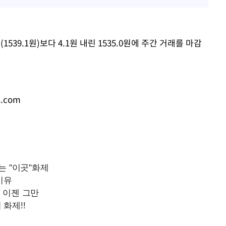
아이유, 장기하 '별일 없이 
1
다' 선곡…쿨한 일상 공개
효린 "절친에게 남친 빼
2
황'
39.1원)보다 4.1원 내린 1535.0원에 주간 거래를 마감
만 안 있어"
축구협회, 15년 전 심판 
3
의
재는 내부 지침 준수"
방은희, 母 고독사에 오열 
4
s.com
[속보] SKT, 에이닷 서
5
인 파악 중"
 격파
다"
극한 폭염에 프로야구 9
6
재개
프로야구 9일까지 폭염 취
7
후 7시 시작(종합)