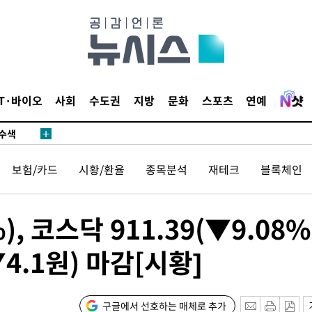
다"
수수색(종
4%↑
IT·바이오
사회
수도권
지방
문화
스포츠
연예
침 준수"
수수색
강화"
보험/카드
시황/환율
종목분석
재테크
블록체인
), 코스닥 911.39(▼9.08%
4.1원) 마감[시황]
황'
구글에서 선호하는 매체로 추가