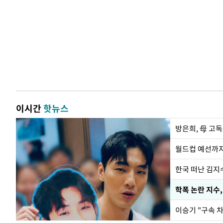
이시간
핫뉴스
방은희, 母 고독
월드컵 예선까지
한국 떠난 김지
학폭 논란 지수
이승기 "구속 차