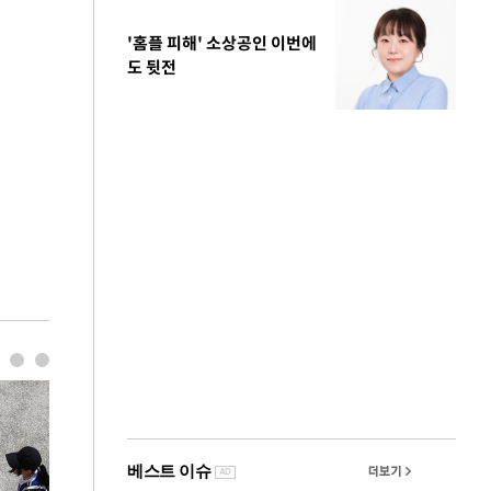
'홈플 피해' 소상공인 이번에
도 뒷전