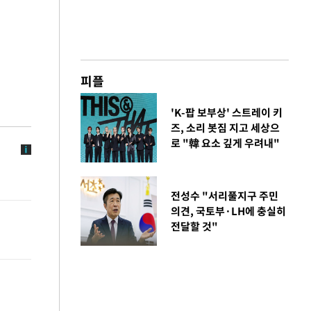
피플
'K-팝 보부상' 스트레이 키
즈, 소리 봇짐 지고 세상으
로 "韓 요소 깊게 우려내"
전성수 "서리풀지구 주민
의견, 국토부·LH에 충실히
전달할 것"