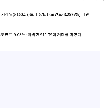
의
래일(8160.59)보다 676.18포인트(8.29%%) 내린
5포인트(9.08%) 하락한 911.39에 거래를 마쳤다.
 격파
다"
수수색(종
4%↑
침 준수"
수수색
강화"