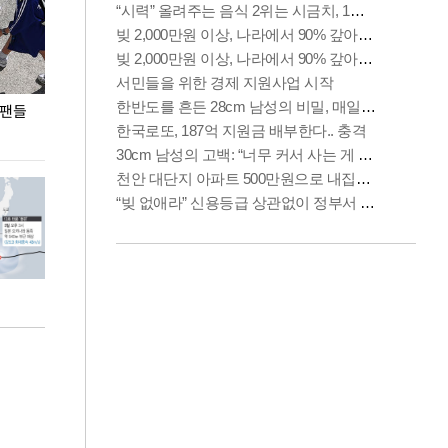
 팬들
이 대통령, '청년 대책 속도 높여야…폭염 문제도
입추 코앞인데 전
총력 대응'