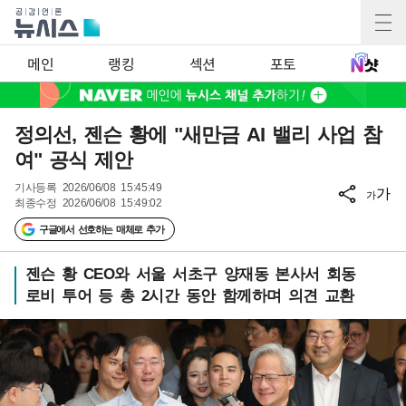
메인
랭킹
섹션
포토
정의선, 젠슨 황에 "새만금 AI 밸리 사업 참
여" 공식 제안
기사등록
2026/06/08 15:45:49
가
가
최종수정
2026/06/08 15:49:02
구글에서 선호하는 매체로 추가
젠슨 황 CEO와 서울 서초구 양재동 본사서 회동
로비 투어 등 총 2시간 동안 함께하며 의견 교환