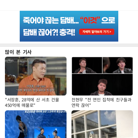
많이 본 기사
"서장훈, 28억에 산 서초 건물
전현무 "전 연인 집착에 친구들과
450억에 매물로"
연락 끊어"