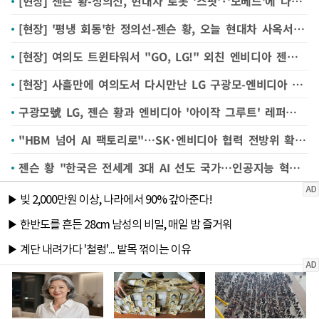
[현장] 젠슨 황-정의선, 현대차 로봇 '스팟'·'모베드'에 나란히 사인 남겨 "젠슨♡현대"
[현장] '평냉 회동'한 정의선-젠슨 황, 오늘 현대차 사옥서 '로봇' 함께 둘러봐
[현장] 여의도 트윈타워서 "GO, LG!" 외친 엔비디아 젠슨 황 '로보틱스·AI' 협력 강화
[현장] 사흘만에 여의도서 다시만난 LG 구광모-엔비디아 젠슨 황 "피지컬 AI 협력"
구광모號 LG, 젠슨 황과 엔비디아 '아이작 그루트' 레퍼런스 로봇 공동 개발
"HBM 넘어 AI 팩토리로"…SK·엔비디아 협력 전방위 확대한다
젠슨 황 "한국은 전세계 3대 AI 선도 국가…인공지능 혁명서 중요 위치"