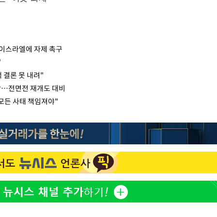
·이스라엘에 자제 촉구
"
 결론 못 내려"
예상…전면전 재개도 대비
 모든 사태 책임져야"