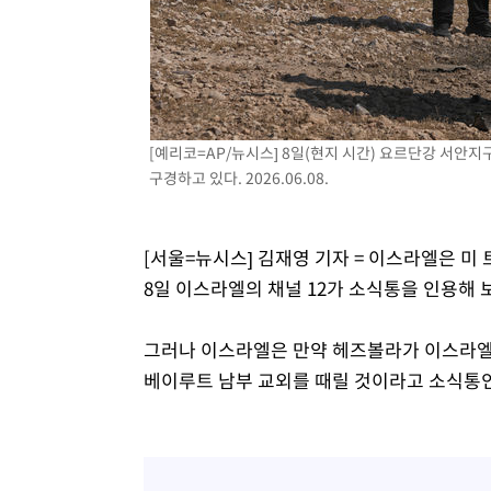
[예리코=AP/뉴시스] 8일(현지 시간) 요르단강 서안지
구경하고 있다. 2026.06.08.
[서울=뉴시스] 김재영 기자 = 이스라엘은 미
8일 이스라엘의 채널 12가 소식통을 인용해 
그러나 이스라엘은 만약 헤즈볼라가 이스라엘 
베이루트 남부 교외를 때릴 것이라고 소식통