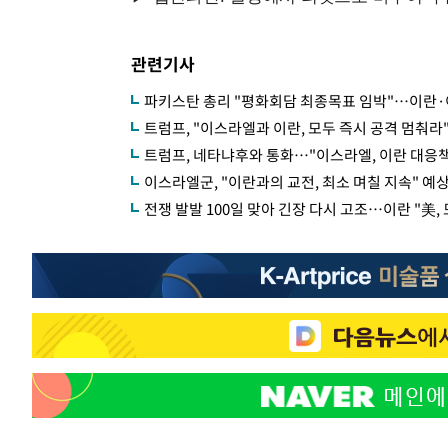
관련기사
파키스탄 총리 "평화회담 최종목표 임박"…이란
트럼프, "이스라엘과 이란, 모두 즉시 공격 멈춰라
트럼프, 네타냐후와 통화…"이스라엘, 이란 대응책
이스라엘군, "이란과의 교전, 최소 며칠 지속" 
전쟁 발발 100일 맞아 긴장 다시 고조…이란 "美,