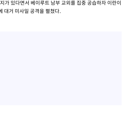
거지가 있다면서 베이루트 남부 교외를 집중 공습하자 이란이
에 대거 미사일 공격을 펼쳤다.