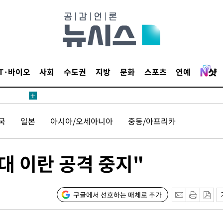
IT·바이오
사회
수도권
지방
문화
스포츠
연예
국
일본
아시아/오세아니아
중동/아프리카
대 이란 공격 중지"
구글에서 선호하는 매체로 추가