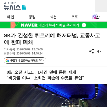
메인
랭킹
섹션
포토
SK가 건설한 튀르키예 해저터널, 교통사고
에 한때 폐쇄
기사등록
2026/06/09 12:05:00
가
가
최종수정
2026/06/09 14:40:24
구글에서 선호하는 매체로 추가
8일 오전 사고… 1시간 만에 통행 재개
"바닷물 아냐…소화전 파손에 수돗물 유입"