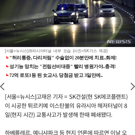
[서울=뉴시스]유라시아터널 내부 모습 (사진=SK가스 제공)
[서울=뉴시스]고재은 기자 = SK건설(현 SK에코플랜트)
이 시공한 튀르키예 이스탄불의 유라시아 해저터널이 8
일(현지 시간) 교통사고가 발생해 한때 폐쇄됐다.
하베를레르, 예니샤파크 등 현지 언론에 따르면 이날 오