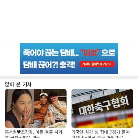
많이 본 기사
홍서범♥조갑경, 아들 불륜 사과
외국인 심판 성 접대 7경기 들여
후 근황…밝은 미소
다보니…한국 축구 '5승 2무'