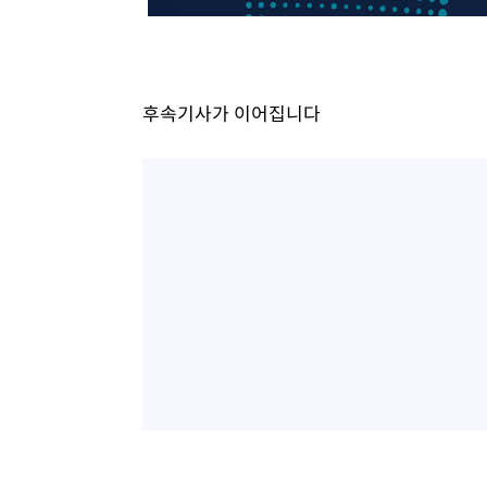
-12105초 전 >
온열질환 사망자 3명 늘어…누적 환자 3000명 돌파
-6050초 전 >
강릉에 시간당 81.4㎜ 물폭탄…도로 잠기고 담벼락 붕괴
-2157초 전 >
백운산서 80년근 천종산삼 9뿌리 발견…감정가 1.3억원
후속기사가 이어집니다
2분 전 >
선재도서 해루질 나섰다 실종 60대, 닷새 만에 숨진 채 발견
43분 전 >
남자 농구, 나고야 아시안게임서 '홈팀' 일본과 한일전
53분 전 >
여수 오동도 해상서 모터보트 전복…1명 사망·1명 실종
1시간 전 >
극한폭염 한풀 꺾이지만…'낮 최고 35도' 무더위, 열대야 계
날씨]
2시간 전 >
축구협회 "압수수색·성접대 논란 사과…쇄신의 기회로 삼겠
3시간 전 >
[속보]'압수수색·성접대 논란' 축구협회 "실망과 걱정 안겨드
6시간 전 >
'최고 37도' 폭염 지속…강원동해안 최대 150㎜ 비
8시간 전 >
[속보]뉴욕증시 상승 마감…S&P 0.6% 나스닥 1.3%↑