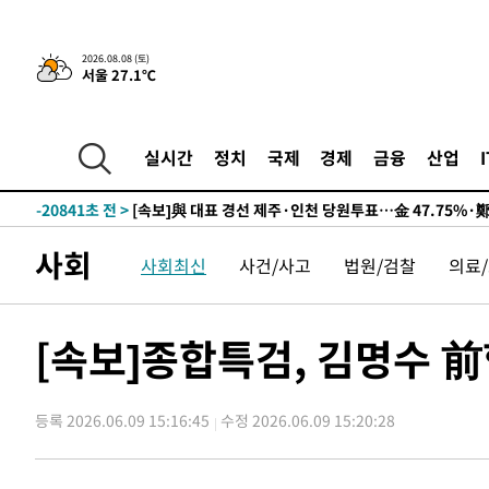
2026.08.08 (토)
서울 27.1℃
8시간 전 >
[속보]뉴욕증시 상승 마감…S&P 0.6% 나스닥 1.3%↑
-30559초 전 >
이란 "호르무즈 재개방 합의 근접…美 배상 선행돼야"
-21606초 전 >
[속보]與최고위원 제주·인천 순회경선…박선원·최민희
실시간
정치
국제
경제
금융
산업
한민수·김용 순
-21559초 전 >
[속보]김민석, 與 전대 당원투표 누적 득표율 45.42%로 
청래 44.56%
-20841초 전 >
[속보]與 대표 경선 제주·인천 당원투표…金 47.75%·
42.08%·宋 10.17%
-20375초 전 >
이강인 "아틀레티코 이적 기뻐…등번호 7번 의미보단 팀 
사회
사회최신
사건/사고
법원/검찰
의료
것"
-20310초 전 >
[속보]與 당대표 경선, 제주·인천 권리당원 투표 김민석 
-14084초 전 >
낮 최고 35도 '무더위'…동해안 시간당 30㎜ '강한 비'[
-13354초 전 >
[속보]이강인 "감독님이 원하는 마음 느꼈고, 많은 트로피
[속보]종합특검, 김명수 
틀레티코 이적"
-13136초 전 >
수도권 40도 육박 '펄펄'…동해안 일부 지역엔 호의주의
-12105초 전 >
온열질환 사망자 3명 늘어…누적 환자 3000명 돌파
등록 2026.06.09 15:16:45
수정 2026.06.09 15:20:28
-6050초 전 >
강릉에 시간당 81.4㎜ 물폭탄…도로 잠기고 담벼락 붕괴
-2157초 전 >
백운산서 80년근 천종산삼 9뿌리 발견…감정가 1.3억원
2분 전 >
선재도서 해루질 나섰다 실종 60대, 닷새 만에 숨진 채 발견