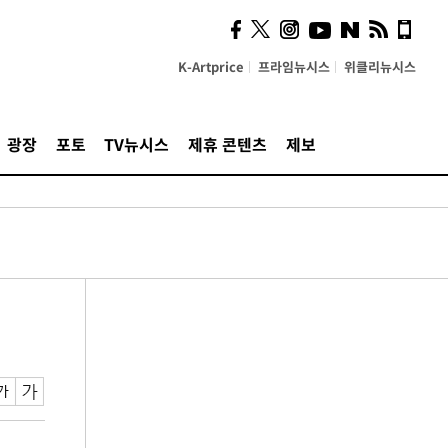
K-Artprice
프라임뉴시스
위클리뉴시스
광장
포토
TV뉴시스
제휴 콘텐츠
제보