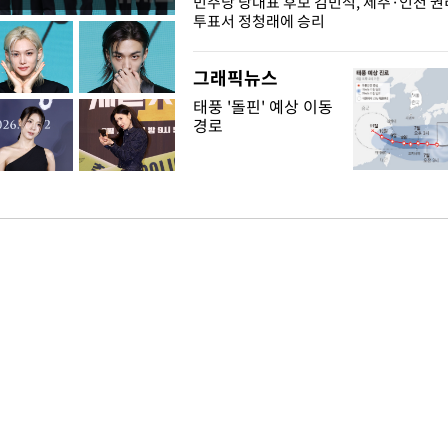
슨 일이? [뉴시스국회토pic]
민주당 당대표 후보 김민석, 제주·인천 
투표서 정청래에 승리
그래픽뉴스
태풍 '돌핀' 예상 이동
경로