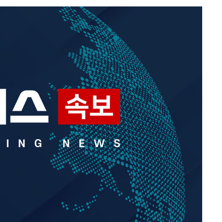
속[다음주
다"
려 죄송"
·서미화·
1위… 정
鄭
위해 뛸
승리
내일날씨]
 원해 아
보