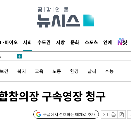
·서미화·
IT·바이오
사회
수도권
지방
문화
스포츠
연예
1위… 정
鄭
위해 뛸
/보건
복지
교육
노동
환경
날씨
수능
승리
내일날씨]
 원해 아
前합참의장 구속영장 청구
보
구글에서 선호하는 매체로 추가