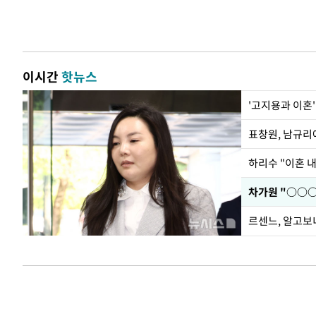
이시간
핫뉴스
'고지용과 이혼'
하리수 "이혼 
르센느, 알고보