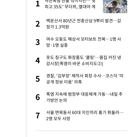
극한폭염 한풀 꺾이지만…'낮
1
1
최고 35도' 무더위, 열대야 계
속[다음주 날씨]
오나…20억대 아파트
백운산서 80년근 천종산삼 9뿌리 발견…감
2
2
 그 이후②]
정가 1.3억원
절 태극기 현수막에
여수 오동도 해상서 모터보트 전복…1명 사
3
3
망·1명 실종
새 출발했다
옷도 침구도 화장품도 '쿨링'…몸집 커진 냉
4
4
감시장[폭염이 바꾼 소비지도②]
대 의혹'…2002
경찰, '김부장' 제작사 회장 수사…코스닥 '미
5
5
공개 정보 이용' 의혹
 다 죽어"…전세금
폭염 지속에 범정부 대응체계 가동…내일 추
6
6
가방안 논의
"…네이버가 국방
서울 면목동서 60대 지인끼리 흉기 휘둘러…
7
7
2명 모두 사망