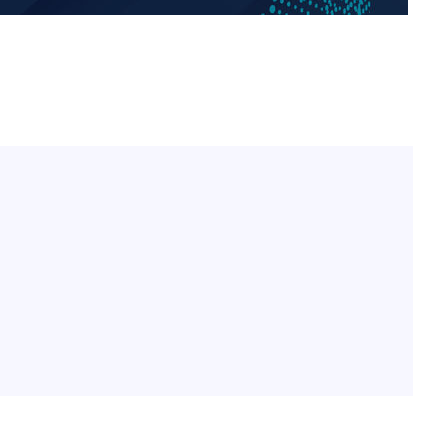
"손 떨림 포착"…카라 한승
1
연, 건강 괜찮나 팬들 '걱정'
'덜 똘똘한 한 채' 시대 
2
에 쏠리는 관심[세제 개편,
김희철, 거꾸로 걸린 광복
3
"X돌았네"
'고지용과 이혼' 허양임, 
4
속[다음주
다"
외신 주목한 '축구협회 성접
려 죄송"
5
한일월드컵까지 소환
차가원 "○○○ 까면 주변
6
미반환 속 녹취 폭로 파장
"한국판 팔란티어 꿈꾼다
7
AI 사업에 진심인 이유