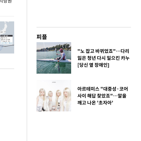
권리당원
무더위 잊는 도심형 여름 축제 '2026 서울 바캉스
용산어린이정원 앞
페스티벌'
피플
"노 잡고 바뀌었죠"…다리
잃은 청년 다시 일으킨 카누
[당신 옆 장애인]
아르테미스 "대중성·코어
사이 해답 찾았죠"…알을
깨고 나온 '초자아'