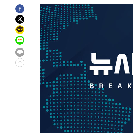
43분 전 >
남자 농구, 나고야 아시안게임서 '홈팀' 일본과 한일전
53분 전 >
여수 오동도 해상서 모터보트 전복…1명 사망·1명 실종
1시간 전 >
극한폭염 한풀 꺾이지만…'낮 최고 35도' 무더위, 열대야 계
날씨]
2시간 전 >
축구협회 "압수수색·성접대 논란 사과…쇄신의 기회로 삼겠
3시간 전 >
[속보]'압수수색·성접대 논란' 축구협회 "실망과 걱정 안겨드
6시간 전 >
'최고 37도' 폭염 지속…강원동해안 최대 150㎜ 비
8시간 전 >
[속보]뉴욕증시 상승 마감…S&P 0.6% 나스닥 1.3%↑
-30559초 전 >
이란 "호르무즈 재개방 합의 근접…美 배상 선행돼야"
-21606초 전 >
[속보]與최고위원 제주·인천 순회경선…박선원·최민희
한민수·김용 순
-21559초 전 >
[속보]김민석, 與 전대 당원투표 누적 득표율 45.42%로 
청래 44.56%
-20841초 전 >
[속보]與 대표 경선 제주·인천 당원투표…金 47.75%·
42.08%·宋 10.17%
-20375초 전 >
이강인 "아틀레티코 이적 기뻐…등번호 7번 의미보단 팀 
것"
-20310초 전 >
[속보]與 당대표 경선, 제주·인천 권리당원 투표 김민석 
-14084초 전 >
낮 최고 35도 '무더위'…동해안 시간당 30㎜ '강한 비'[
-13354초 전 >
[속보]이강인 "감독님이 원하는 마음 느꼈고, 많은 트로피
틀레티코 이적"
-13136초 전 >
수도권 40도 육박 '펄펄'…동해안 일부 지역엔 호의주의