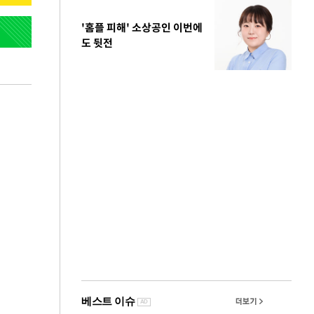
'홈플 피해' 소상공인 이번에
도 뒷전