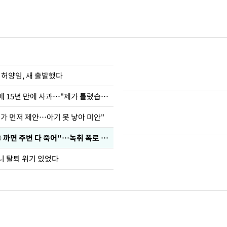
 허양임, 새 출발했다
표창원, 남규리에 15년 만에 사과…"제가 틀렸습니다"
내가 먼저 제안…아기 못 낳아 미안"
차가원 "○○○ 까면 주변 다 죽어"…녹취 폭로 파장
니 탈퇴 위기 있었다