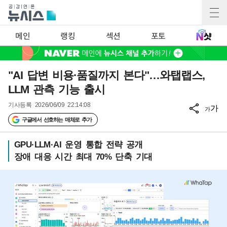
메인
랭킹
섹션
포토
"AI 답변 비용·품질까지 본다"…와탭랩스,
LLM 관측 기능 출시
기사등록
2026/06/09 22:14:08
가
가
구글에서 선호하는 매체로 추가
GPU·LLM·AI 운영 통합 전략 공개
장애 대응 시간 최대 70% 단축 기대