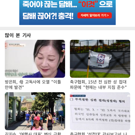
많이 본 기사
방은희, 母 고독사에 오열 "이틀
축구협회, 15년 전 심판 성 접대
만에 발견"
파문에 "현재는 내부 지침 준수"
김지수, '여행사 대표' 변신 근황
축구협회 '성접대' 감사보고서 나