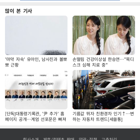
많이 본 기사
'마약 자숙' 유아인, 남사친과 볼뽀
손떨림 건강이상설 한승연…"목디
뽀 근황
스크 심해 치료 중"
[단독]대통령기록관, '尹 추가' 홈
기름값 뛰자 친환경차 인기↑…변
페이지 공개…계엄 선포문은 빠져
하는 자동차 트렌드[세쓸통]
회사소개
제휴/컨텐츠 판매
약관·정책
고충처리