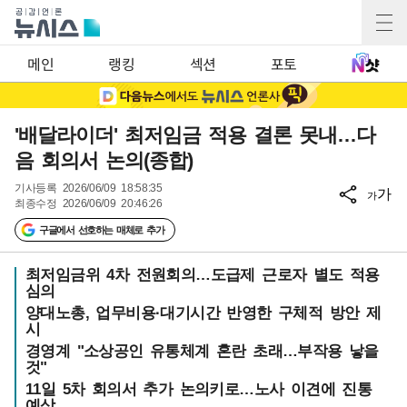
메인
랭킹
섹션
포토
'배달라이더' 최저임금 적용 결론 못내…다
음 회의서 논의(종합)
기사등록
2026/06/09 18:58:35
가
가
최종수정
2026/06/09 20:46:26
구글에서 선호하는 매체로 추가
최저임금위 4차 전원회의…도급제 근로자 별도 적용
심의
양대노총, 업무비용·대기시간 반영한 구체적 방안 제
시
경영계 "소상공인 유통체계 혼란 초래…부작용 낳을
것"
11일 5차 회의서 추가 논의키로…노사 이견에 진통
예상