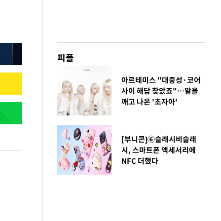
피플
아르테미스 "대중성·코어
사이 해답 찾았죠"…알을
깨고 나온 '초자아'
[부니콘]⑥슬래시비슬래
시, 스마트폰 액세서리에
NFC 더했다