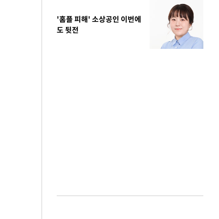
'홈플 피해' 소상공인 이번에
도 뒷전