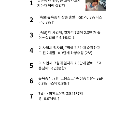
가
英유명 여배우, 큰 교통사고서
1
1
기아차 덕에 살았다
자친구와 열애 "결혼
[속보]뉴욕증시 상승 출발…S&P 0.3% 나스
2
2
닥 0.8%↑
 10대가 40대 친
[속보] 미 사업체, 일자리 7월에 2.3만 개 줄
3
3
어…실업률은 4.1%로 ↓
싶어 이혼…애 못
미 사업체 일자리, 7월에 2.3만개 순감하고
4
4
그 전 2개월 10.3만개 하향수정 (2보)
회의서 공급 논
미 사업체, 7월에 일자리 2.3만개 없애…'고
5
5
달리지 말고 과감
용침체' 국면(종합)
고서 기아차 덕에
뉴욕증시, 7월 '고용쇼크' 속 상승출발…S&P
6
6
0.3% 나스닥 0.8%↑
르기 방지법' 개편안
7월 中 외환보유액 3조4187억
7
7
＄·0.074%↑