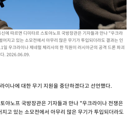
백혈병 재발 최성원 "치료
1
날 죽이는 것 같았다" 눈물
'서준맘' 박세미, 연하 남
2
생각도"
AP통신에 따르면 디미타르 스토야노프 국방장관은 기자들과 만나 "우크라
[단독]인천 부평구 아파트서
3
 벌어지고 있는 소모전에서 아무리 많은 무기가 투입되더라도 결과는 인
모 살해
11일 우크라이나 제네럴 체리사의 한 직원이 러시아군의 공격 드론 파괴
2026.06.09.
하리수 "미키정 보내주고 
4
낳아 미안했다"
이 대통령, 6시간 부동산 
5
의…"기존 사고 방식에 매
크라이나에 대한 무기 지원을 중단하겠다고 선언했다.
히 실천"(종합)
英유명 여배우, 큰 교통사
6
살았다
 스토야노프 국방장관은 기자들과 만나 "우크라이나 전쟁은
벌어지고 있는 소모전에서 아무리 많은 무기가 투입되더라도
이 대통령, 'ISA·주가누
7
질타하며 재검토 지시