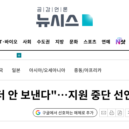
IT·바이오
사회
수도권
지방
문화
스포츠
연예
국
일본
아시아/오세아니아
중동/아프리카
더 안 보낸다"…지원 중단 선
구글에서 선호하는 매체로 추가