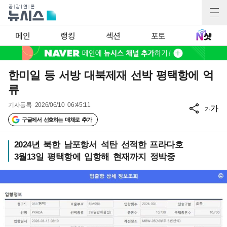
메인
랭킹
섹션
포토
한미일 등 서방 대북제재 선박 평택항에 억
류
기사등록
2026/06/10 06:45:11
가
가
구글에서 선호하는 매체로 추가
2024년 북한 남포항서 석탄 선적한 프라다호
3월13일 평택항에 입항해 현재까지 정박중