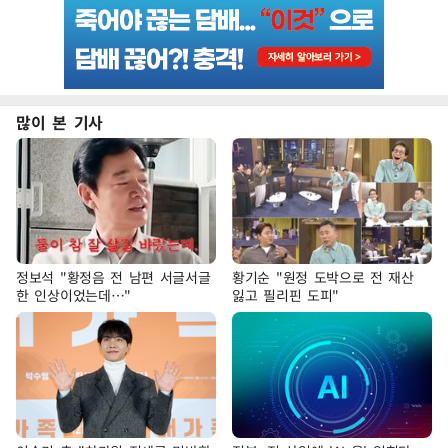
많이 본 기사
정보석 "황정음 전 남편 서글서글
황기순 "원정 도박으로 전 재산
한 인상이었는데…"
잃고 필리핀 도피"