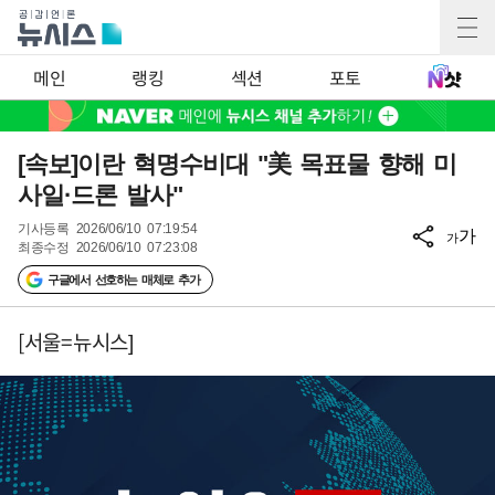
메인
랭킹
섹션
포토
[속보]이란 혁명수비대 "美 목표물 향해 미
사일·드론 발사"
기사등록
2026/06/10 07:19:54
가
가
최종수정
2026/06/10 07:23:08
구글에서 선호하는 매체로 추가
[서울=뉴시스]