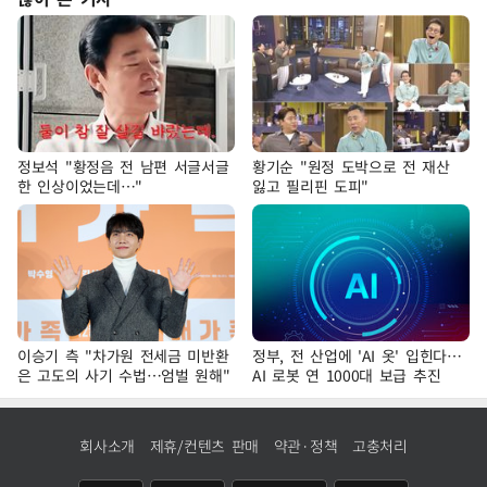
정보석 "황정음 전 남편 서글서글
황기순 "원정 도박으로 전 재산
한 인상이었는데…"
잃고 필리핀 도피"
이승기 측 "차가원 전세금 미반환
정부, 전 산업에 'AI 옷' 입힌다…
은 고도의 사기 수법…엄벌 원해"
AI 로봇 연 1000대 보급 추진
회사소개
제휴/컨텐츠 판매
약관·정책
고충처리