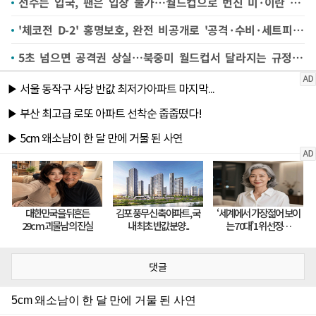
선수는 입국, 팬은 입장 불가…월드컵으로 번진 미·이란 전쟁
'체코전 D-2' 홍명보호, 완전 비공개로 '공격·수비·세트피스' 훈련
5초 넘으면 공격권 상실…북중미 월드컵서 달라지는 규정은?
댓글