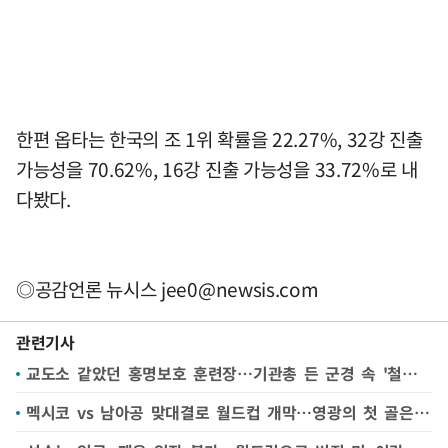
한편 옵타는 한국의 조 1위 확률을 22.27%, 32강 진출
가능성을 70.62%, 16강 진출 가능성을 33.72%로 내
다봤다.
◎공감언론 뉴시스
jee0@newsis.com
관련기사
교도소 같았던 홍명보호 훈련장…기관총 든 군경 속 '철통 보안'
멕시코 vs 남아공 맞대결로 월드컵 개막…영광의 첫 골은 누구