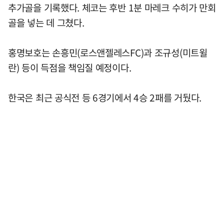
추가골을 기록했다. 체코는 후반 1분 마레크 수히가 만회
골을 넣는 데 그쳤다.
홍명보호는 손흥민(로스앤젤레스FC)과 조규성(미트윌
란) 등이 득점을 책임질 예정이다.
한국은 최근 공식전 등 6경기에서 4승 2패를 거뒀다.