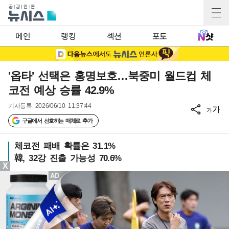
메인
랭킹
섹션
포토
'옵타' 선택은 홍명보호…북중미 월드컵 체
코전 예상 승률 42.9%
기사등록
2026/06/10 11:37:44
가
가
구글에서 선호하는 매체로 추가
체코전 패배 확률은 31.1%
韓, 32강 진출 가능성 70.6%
X