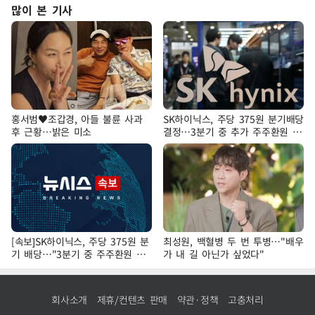
많이 본 기사
홍서범♥조갑경, 아들 불륜 사과
SK하이닉스, 주당 375원 분기배당
후 근황…밝은 미소
결정…3분기 중 추가 주주환원 발
표
[속보]SK하이닉스, 주당 375원 분
최성원, 백혈병 두 번 투병…"배우
기 배당…"3분기 중 주주환원 방
가 내 길 아닌가 싶었다"
안 확정"
회사소개
제휴/컨텐츠 판매
약관·정책
고충처리