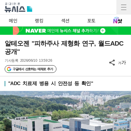
메인
랭킹
섹션
포토
알테오젠 "피하주사 제형화 연구, 월드ADC
공개"
기사등록
2026/06/10 13:59:26
가
가
구글에서 선호하는 매체로 추가
"ADC 치료제 병용 시 안전성 등 확인"