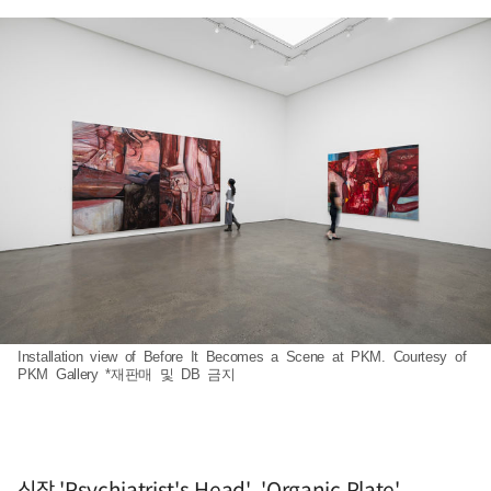
Installation view of Before It Becomes a Scene at PKM. Courtesy of
PKM Gallery *재판매 및 DB 금지
신작 'Psychiatrist's Head', 'Organic Plate',