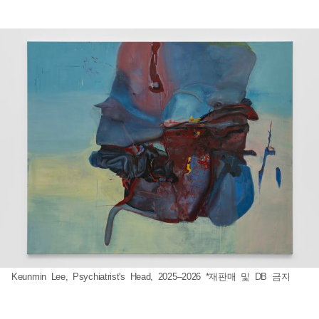
Keunmin Lee, Psychiatrist's Head, 2025–2026 *재판매 및 DB 금지