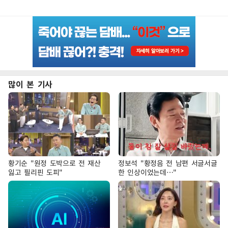
많이 본 기사
황기순 "원정 도박으로 전 재산
정보석 "황정음 전 남편 서글서글
잃고 필리핀 도피"
한 인상이었는데…"