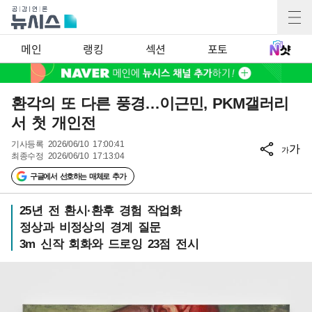
메인
랭킹
섹션
포토
환각의 또 다른 풍경…이근민, PKM갤러리
서 첫 개인전
기사등록
2026/06/10 17:00:41
가
가
최종수정
2026/06/10 17:13:04
구글에서 선호하는 매체로 추가
25년 전 환시·환후 경험 작업화
정상과 비정상의 경계 질문
3m 신작 회화와 드로잉 23점 전시