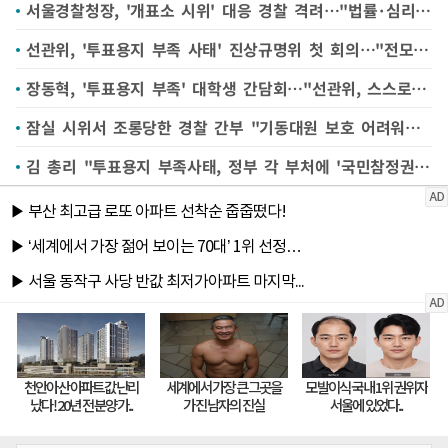
서울경찰청장, '개표소 시위' 대응 경찰 격려…"법률·심리 지원"
선관위, '투표용지 부족 사태' 진상규명위 첫 회의…"전모 밝혀 공개할 것"
장동혁, '투표용지 부족' 대학생 간담회…"선관위, 스스로 불법 인정해야"
잠실 시위서 조롱당한 경찰 간부 "기동대원 보호 어려워…경권 회복해야"
김 총리 "투표용지 부족사태, 정부 각 부처에 '국민참정권 침해'로 표현 지시"