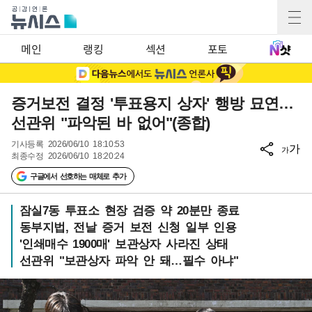
메인
랭킹
섹션
포토
증거보전 결정 '투표용지 상자' 행방 묘연…
선관위 "파악된 바 없어"(종합)
기사등록
2026/06/10 18:10:53
가
가
최종수정
2026/06/10 18:20:24
구글에서 선호하는 매체로 추가
잠실7동 투표소 현장 검증 약 20분만 종료
동부지법, 전날 증거 보전 신청 일부 인용
'인쇄매수 1900매' 보관상자 사라진 상태
선관위 "보관상자 파악 안 돼…필수 아냐"