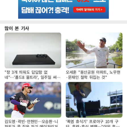
많이 본 기사
"창 3개 띄워도 답답함 없
오세훈 "용산공원 아파트, 노무현
네"…'폴드8 울트라', 일주일 써보
·문재인 철학 뒤집는 것"
니
김도영·곽빈·안현민…오승환·니
'폭염 휴식기' 프로야구 10개 구
퍼트가 콕 집은 차기 메이저리거
단, 훈련·휴식 병행…"야외 훈련