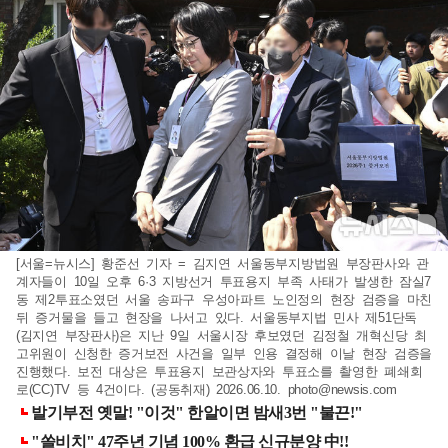
[서울=뉴시스] 황준선 기자 = 김지연 서울동부지방법원 부장판사와 관
계자들이 10일 오후 6·3 지방선거 투표용지 부족 사태가 발생한 잠실7
동 제2투표소였던 서울 송파구 우성아파트 노인정의 현장 검증을 마친
뒤 증거물을 들고 현장을 나서고 있다. 서울동부지법 민사 제51단독
(김지연 부장판사)은 지난 9일 서울시장 후보였던 김정철 개혁신당 최
고위원이 신청한 증거보전 사건을 일부 인용 결정해 이날 현장 검증을
진행했다. 보전 대상은 투표용지 보관상자와 투표소를 촬영한 폐쇄회
로(CC)TV 등 4건이다. (공동취재) 2026.06.10.
photo@newsis.com