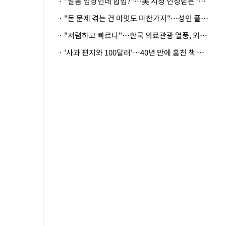
· "알몸 입장인데 합법?"…美 시청 인정받은 '누드' 레스토랑 화제
· "돈 문제 겪는 건 마멋도 마찬가지"…성인 플랫폼에 등장한 뜻밖의 스타
· "저렴하고 빠르다"…한국 의료관광 열풍, 외신도 주목
· '사과 편지와 100달러'…40년 만에 훔친 책 돌려준 美 절도범