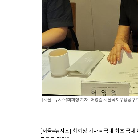
-4283초 전 >
[속보]코스닥, 800p 회복…0.26% 오른 801.67 마감
-4213초 전 >
[속보]코스피, 301.88포인트(4.58%) 내린 6296.38 마감
-4078초 전 >
[속보]원·달러 환율, 0.7원 내린 1423.8원 마감
-1677초 전 >
"여기 떨어졌다"…다누리, 스페이스X 로켓 달 충돌 흔적 
21분 전 >
손흥민, 5경기 연속골 실패…LAFC는 승부차기 끝 과달라하라
2시간 전 >
내일까지 39도 '펄펄'…기상청 "태풍 지나며 폭염 잠시 꺾인
[서울=뉴시스]최희정 기자=허영일 서울국제무용콩쿠르 집행
[서울=뉴시스] 최희정 기자 = 국내 최초 국