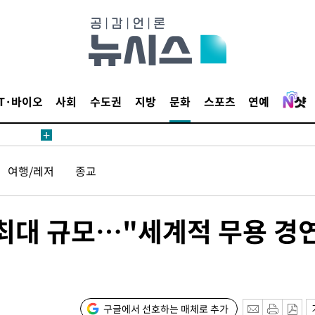
침 준수"
수수색
태세 강
IT·바이오
사회
수도권
지방
문화
스포츠
연예
"
여행/레저
종교
·당황'
최대 규모…"세계적 무용 경
혐의
포착
구글에서 선호하는 매체로 추가