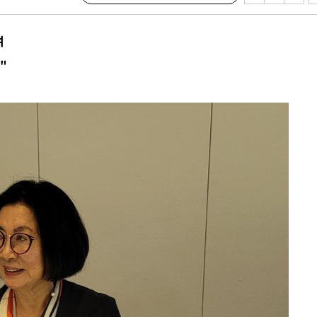
 격파
다"
여
수수색(종
"
4%↑
침 준수"
수수색
태세 강
"
·당황'
혐의