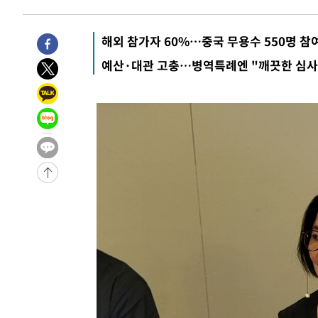
21분 전 >
손흥민, 5경기 연속골 실패…LAFC는 승부차기 끝 과달라하라
2시간 전 >
내일까지 39도 '펄펄'…기상청 "태풍 지나며 폭염 잠시 꺾인
해외 참가자 60%…중국 무용수 550명 참
-29848초 전 >
'월드컵 탈락 후폭풍' 축구협회…11시간 걸린 초유의 압
합)
예산·대관 고충…병역특례엔 "깨끗한 심사
-29284초 전 >
[속보] 뉴욕증시, 혼조 출발…나스닥 0.3%↓, 다우 0.1
-28077초 전 >
축구협회, 15년 전 심판 성 접대 파문에 "현재는 내부 지
-26762초 전 >
경찰, '홍명보는 2순위' 결론냈던 스포츠윤리센터도 압
-12358초 전 >
[속보]합참 "北 발사체는 단거리탄도미사일…감시·경계
화"
-12106초 전 >
日방위성, 北이 동해로 쏜 발사체는 탄도미사일 가능성
-10536초 전 >
[속보] SKT, 에이닷 서비스 장애 발생…"원인 파악 중"
-9942초 전 >
[속보]합참 "북, 동해상으로 미상 발사체 발사"
-9338초 전 >
'낮 최고 39도' 불볕더위…한밤 열대야도 계속[내일날씨]
-9297초 전 >
[속보]7~9일 프로야구 3연전도 폭염 취소…11일 재개
-8959초 전 >
"韓 외환시장 개입 관측 배경엔 美의 대한국 무역적자 있어
-8786초 전 >
'월드컵 탈락 후폭풍' 축구협회…초유의 압수수색에 '충격
-8626초 전 >
서울 낮 37.9도, 올여름 최고치 경신…영등포 순간 '40도'
-8188초 전 >
[속보]종합특검, 대검 추가 압수수색…내란 중요임무종사 