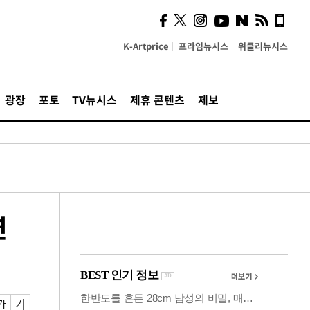
의견, 국토부·LH에 충실히
전달할 것"
K-Artprice
프라임뉴시스
위클리뉴시스
광장
포토
TV뉴시스
제휴 콘텐츠
제보
연