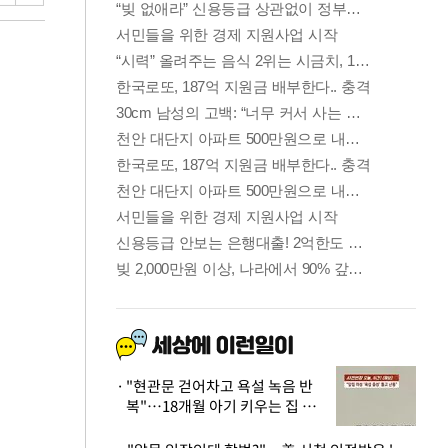
"현관문 걷어차고 욕설 녹음 반
복"…18개월 아기 키우는 집 뒤
흔든 '앞집의 비극'