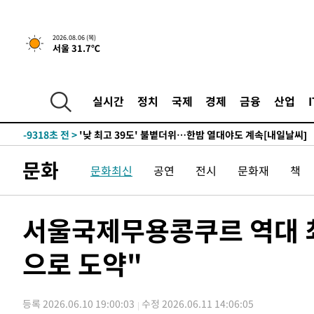
-28057초 전 >
축구협회, 15년 전 심판 성 접대 파문에 "현재는 내부 지
-26742초 전 >
경찰, '홍명보는 2순위' 결론냈던 스포츠윤리센터도 압
2026.08.06 (목)
-12338초 전 >
[속보]합참 "北 발사체는 단거리탄도미사일…감시·경계
서울 31.7℃
화"
-12086초 전 >
日방위성, 北이 동해로 쏜 발사체는 탄도미사일 가능성
-10516초 전 >
[속보] SKT, 에이닷 서비스 장애 발생…"원인 파악 중"
실시간
정치
국제
경제
금융
산업
-9922초 전 >
[속보]합참 "북, 동해상으로 미상 발사체 발사"
-9318초 전 >
'낮 최고 39도' 불볕더위…한밤 열대야도 계속[내일날씨]
-9277초 전 >
[속보]7~9일 프로야구 3연전도 폭염 취소…11일 재개
-8939초 전 >
"韓 외환시장 개입 관측 배경엔 美의 대한국 무역적자 있어
문화
문화최신
공연
전시
문화재
책
-8766초 전 >
'월드컵 탈락 후폭풍' 축구협회…초유의 압수수색에 '충격
-8606초 전 >
서울 낮 37.9도, 올여름 최고치 경신…영등포 순간 '40도'
서울국제무용콩쿠르 역대 
-8168초 전 >
[속보]종합특검, 대검 추가 압수수색…내란 중요임무종사 
-4263초 전 >
[속보]코스닥, 800p 회복…0.26% 오른 801.67 마감
으로 도약"
-4193초 전 >
[속보]코스피, 301.88포인트(4.58%) 내린 6296.38 마감
-4058초 전 >
[속보]원·달러 환율, 0.7원 내린 1423.8원 마감
-1657초 전 >
"여기 떨어졌다"…다누리, 스페이스X 로켓 달 충돌 흔적 
등록 2026.06.10 19:00:03
수정 2026.06.11 14:06:05